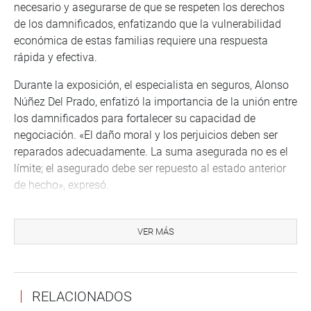
necesario y asegurarse de que se respeten los derechos
de los damnificados, enfatizando que la vulnerabilidad
económica de estas familias requiere una respuesta
rápida y efectiva.
Durante la exposición, el especialista en seguros, Alonso
Núñez Del Prado, enfatizó la importancia de la unión entre
los damnificados para fortalecer su capacidad de
negociación. «El daño moral y los perjuicios deben ser
reparados adecuadamente. La suma asegurada no es el
límite; el asegurado debe ser repuesto al estado anterior
de hecho», expresó.
El representante de Indecopi Rodrigo Delgado Capcha,
destacó que, bajo las normas de protección al
VER MÁS
consumidor, las víctimas de accidentes están protegidas
por los seguros. Recalcó que las compañías de seguros
tienen la obligación de proporcionar toda la información
RELACIONADOS
pertinente sobre condiciones y exclusiones, asegurando