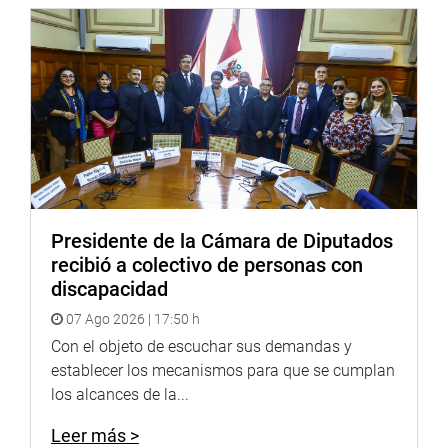
que los consumidores conozcan sus derechos.
Por su parte, el gerente legal de la Asociación Peruana de
Empresas de Seguros (Apeseg), Eduardo Chávez De
Piérola, expresó su indignación por la situación que
enfrentan cerca de 1,300 familias afectadas. «No hay
derecho a que estén pasando por esto. Es fundamental
que tengan acceso a toda la información y que se
respeten sus derechos», afirmó.
Fernando Pinto Guevara, representante de los afectados,
Presidente de la Cámara de Diputados
reiteró la exigencia de clausura definitiva del grifo de gas,
recibió a colectivo de personas con
asegurando que no debe funcionar bajo ninguna
discapacidad
circunstancia. Jacinto Escobar, otro damnificado, criticó
07 Ago 2026 | 17:50 h
la ausencia de las autoridades y la falta de apoyo estatal
para realizar un diagnóstico adecuado de los daños. «La
Con el objeto de escuchar sus demandas y
asesoría legal tiene un costo. ¿Dónde está el Ministerio de
establecer los mecanismos para que se cumplan
Justicia?», cuestionó Escobar.
los alcances de la...
OTRO CASO
Leer más >