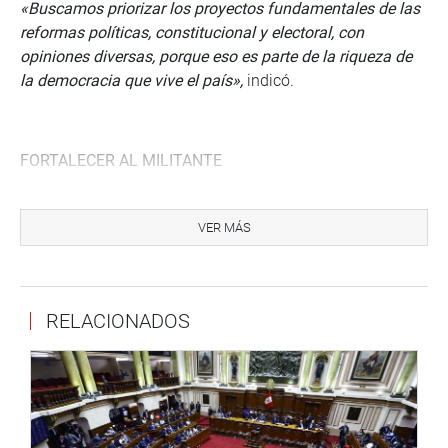
«Buscamos priorizar los proyectos fundamentales de las
reformas políticas, constitucional y electoral, con
opiniones diversas, porque eso es parte de la riqueza de
la democracia que vive el país»,
indicó.
FORTALECER AL MILITANTE
El constitucionalista Natale Amprimo Plá sostuvo que
para analizar la materia que plantean los Proyectos de
VER MÁS
Ley (PL) es necesario hacer compatible varias ideas.
Primero, promover una participación más igualitaria, entre
hombres y mujeres; segundo, potenciar el derecho al
RELACIONADOS
militante, que consiste no solo en participar en elecciones
internas, sino también a que esta decisión sea tomada en
cuenta y valorada en sus resultados.
Tercero, ponderar el voto ciudadano, y aunque pienso que
el Perú debe eliminar el voto preferencial, la verdad es que