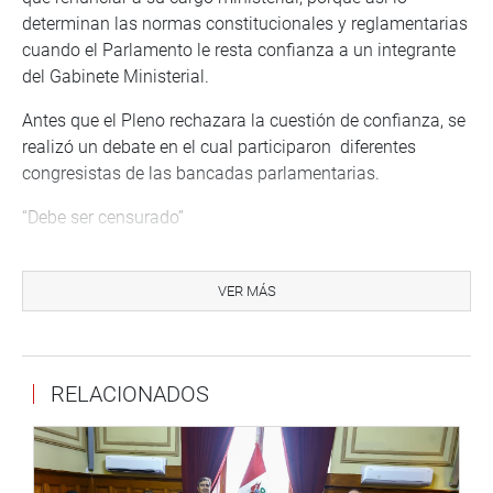
determinan las normas constitucionales y reglamentarias
cuando el Parlamento le resta confianza a un integrante
del Gabinete Ministerial.
Antes que el Pleno rechazara la cuestión de confianza, se
realizó un debate en el cual participaron diferentes
congresistas de las bancadas parlamentarias.
“Debe ser censurado”
Yonhy Lescano (AP) dijo que hoy el Congreso no va a
debatir una sanción porque lo más recomendable sería
VER MÁS
una censura. Ahora vamos a discutir un pedido solicitado
por el ministro Thorne para que el Congreso le permita
seguir como ministro de Economía y Finanzas.
RELACIONADOS
Esther Saavedra (FP), interrumpiendo, manifestó que es
cierto que hay diferencias en el Congreso pero lo que no
se puede soportar es que se agravie a los congresistas,
tal como lo hizo Guido Lombardi quien llamó