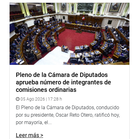
del aeropuerto de Chinchero, sin embargo no hizo nada,
por el contrario ese contrato estuvo plagado de vicios y
de corrupción. Él estaba inmiscuido en el asunto de
Chinchero, señaló.
Anotó que la viceministra de Economía presentó un
informe al Gobierno para decir que todo estaba bien y
emitió un pronunciamiento a favor de Kuntur Wasi, en
una verdadera demostración de conflicto de intereses. La
señora Claudia Cooper sigue como viceministra de
Pleno de la Cámara de Diputados
Economía no obstante haber metido al país en un grave
aprueba número de integrantes de
problema.
comisiones ordinarias
“Creo que ningún peruano puede opinar que Thorne siga
05 Ago 2026 | 17:28 h
como ministro, a pesar de que la viceministra siga en su
El Pleno de la Cámara de Diputados, conducido
cargo. El ministro ha reconocido que ha utilizado el
por su presidente, Oscar Reto Otero, ratificó hoy,
nombre del Presidente y, por tal motivo, no le otorgaremos
por mayoría, el...
la confianza”, agregó.
Leer más >
“Ministro jalado”