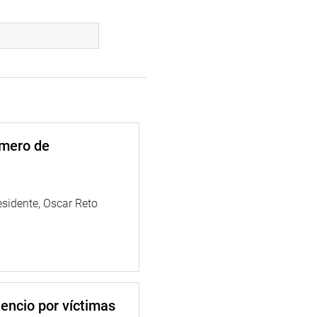
sión cultural
preservar las
uienes coincidieron
de las importantes
s de caporales,
úmero de
aciones culturales.
esidente, Oscar Reto
encio por víctimas