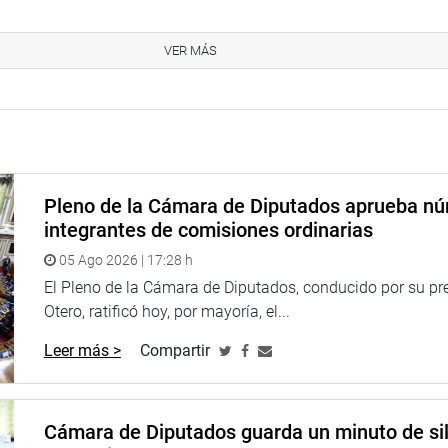
organizaciones que son parte de esta actividad que es una expre
anos y por tal motivo el estado debe considerar promocionar y 
VER MÁS
gó Cerrón Rojas.
s los parlamentarios Flavio Cruz Mamani y Segundo Montalvo, q
 de la Candelaria, es una actividad cultural trascendental y una 
al de la Festividad de la Candelaria 2024, se pudo apreciar baile
Pleno de la Cámara de Diputados aprueba n
y la banda regional 10 de octubre de Puno, entre otras manifest
integrantes de comisiones ordinarias
ES E IMAGEN INSTITUCIONAL
05 Ago 2026 | 17:28 h
El Pleno de la Cámara de Diputados, conducido por su pr
Otero, ratificó hoy, por mayoría, el...
Leer más >
Compartir
Cámara de Diputados guarda un minuto de sil