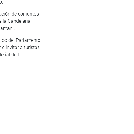
o.
tación de conjuntos
 la Candelaria,
Mamani.
aldo del Parlamento
 invitar a turistas
erial de la