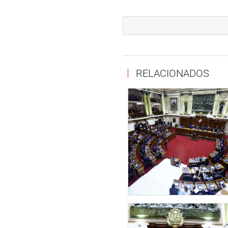
«Debo agradecer a todas las 
reconocida por todos los peru
tradiciones culturales», agre
También estuvieron presente
que la festividad de la Virgen
RELACIONADOS
del país.
Durante la presentación ofici
sayas, diabladas, morenadas 
OFICINA DE COMUNICACION