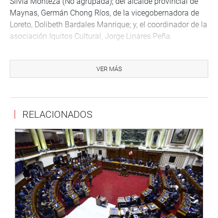
Silvia Monteza (No agrupada); del alcalde provincial de
Maynas, Germán Chong Ríos, de la vicegobernadora de
Loreto, Dolibeth Bardales Manrique; y, el coordinador de la
asociación Iquitos Cultural, Jorge Linares Peña.
Cabe recordar que el majestuoso río Amazonas fue
reconocido oficialmente como una de las Siete Maravillas
VER MÁS
Naturales del Mundo, el 13 de agosto de 2012, en una
impresionante ceremonia que tuvo como escenario el
mismo río, con la presencia del presidente de la
RELACIONADOS
República, congresistas, ministros, autoridades,
representantes de la Fundación New Seven Wonders y la
participación de la población.
OFICINA DE COMUNICACIONES E IMAGEN
INSTITUCIONAL