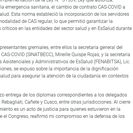
 la emergencia sanitaria, el cambio de contrato CAS-COVID a
salud. Esta norma estableció la incorporación de los servidores
modalidad de CAS regular, lo que permitió garantizar la
 críticos en las entidades del sector salud y en EsSalud durante
resentantes gremiales, entre ellos la secretaria general del
CAS-COVID (SINATBECC), Mireille Quispe Rojas, y la secretaria
s Asistenciales y Administrativos de EsSalud (FENABITSA), Lic.
ones, se expuso sobre la importancia de la dignificación
 salud para asegurar la atención de la ciudadanía en contextos
zo entrega de los diplomas correspondientes a los delegados
ebagliati, Cañete y Cusco, entre otras jurisdicciones. Al cierre
miento es un acto de justicia para quienes estuvieron en la
de el Congreso, reafirmó mi compromiso en la defensa de los