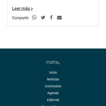
Facebook:
https://goo.gl/s5t7XN
Leer más >
Twitter:
https://goo.gl/iMywRR
Compartir
YouTube:
https://goo.gl/VBXBNk
Radio:
goo.gl/hMwTg1
fotografia.congreso.gob.pe
PORTAL
Inicio
Noticias
Contrastes
Agenda
Editorial