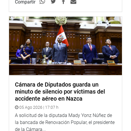
Compartir
Danitza Palomino, conductora y redactora; Jaime
Barbaran, editor de audio; Christian Roldan, sonidista
junto a los reporteros Luis Maguiña y Victor Incio.
RCP está trabajando una propuesta para producir
programas temáticos en alianza con emisoras de todo el
país, así como la implementación de una cabina
profesional de radio para grabar programas y spots
institucionales.
28 de agosto del 2018
PRENSA-CONGRESO
Cámara de Diputados guarda un
minuto de silencio por víctimas del
Puede encontrar más información en nuestra página web
accidente aéreo en Nazca
y redes sociales.
05 Ago 2026 | 17:07 h
Heraldo
:
goo.gl/Ty5Tto
A solicitud de la diputada Mady Yonz Núñez de
la bancada de Renovación Popular, el presidente
Portal:
http://www.congreso.gob.pe/
de la Cámara...