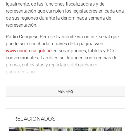
Igualmente, de las funciones fiscalizadoras y de
representación que cumplen los legisladores en cada una
de sus regiones durante la denominada semana de
representación.
Radio Congreso Perú se transmite vía online, señal que
puede ser escuchada a través de la página web
www.congreso.gob.pe
en smartphones, tablets y PC’s
convencionales. También se difunden conferencias de
prensa, entrevistas y reportajes del quehacer
parlamentario.
Emite diariamente tres noticieros: de 9.00 am a 9.30 am
“Actualidad Parlamentaria”. De 2.00 pm a 2.30 pm “Al
VER MÁS
Instante desde el Congreso”. Cabe indicar que en virtud a
un convenio con Radio Nacional, se emite de 10.00 pm a
11.00 pm en simultáneo para todo el país el programa
RELACIONADOS
informativo “Al día con el Congreso”, en el que se brinda
un completo resumen de la jornada diaria del Palacio