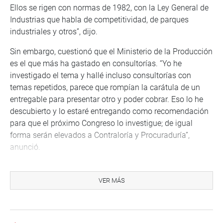
Ellos se rigen con normas de 1982, con la Ley General de
Industrias que habla de competitividad, de parques
industriales y otros”, dijo.
Sin embargo, cuestionó que el Ministerio de la Producción
es el que más ha gastado en consultorías. “Yo he
investigado el tema y hallé incluso consultorías con
temas repetidos, parece que rompían la carátula de un
entregable para presentar otro y poder cobrar. Eso lo he
descubierto y lo estaré entregando como recomendación
para que el próximo Congreso lo investigue; de igual
forma serán elevados a Contraloría y Procuraduría”,
anunció.
Refirió, al respecto, que hay responsabilidades políticas y
otras más directas de funcionarios. “Por ejemplo, el Plan
VER MÁS
Nacional de Diversificación Productiva (PNDP) – desde
ahí viene la situación- para mí se trata de planillas
paralelas, todo lo he filtrado y he determinado que