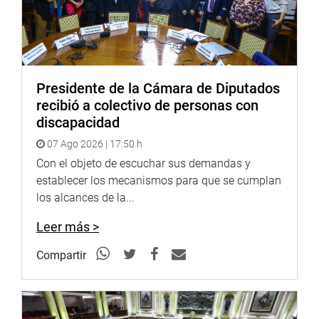
CENTRO DE NOTICIAS
PRENSA-CONGRESO 7-12-17
Presidente de la Cámara de Diputados
recibió a colectivo de personas con
Puede encontrar más información en nuestra página web
discapacidad
y redes sociales.
07 Ago 2026 | 17:50 h
https://web.facebook.com/CongresoPeru/
Facebook:
Con el objeto de escuchar sus demandas y
https://www.facebook.com/congresodelarepublic
fref=ts
establecer los mecanismos para que se cumplan
Twitter:
los alcances de la...
https://twitter.com/congresoperu
<
https://twitter.c
Youtube:
http://www.youtube.com/congresoperu
<
http://ww
Leer más >
Soundcloud:
https://soundcloud.com/radiocongreso
Compartir