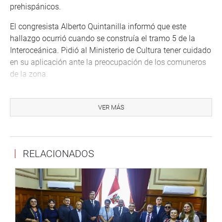
prehispánicos.
El congresista Alberto Quintanilla informó que este
hallazgo ocurrió cuando se construía el tramo 5 de la
Interoceánica. Pidió al Ministerio de Cultura tener cuidado
en su aplicación ante la preocupación de los comuneros
de la zona.
A su turno, el congresista Oracio Pacori dijo que con este
reconocimiento se amplía el patrimonio arqueológico de
VER MÁS
Puno.
El legislador, Lucio Ávila señaló que se trata de un
instrumento que permitirá proteger lo que ha sido nuestra
RELACIONADOS
historia.