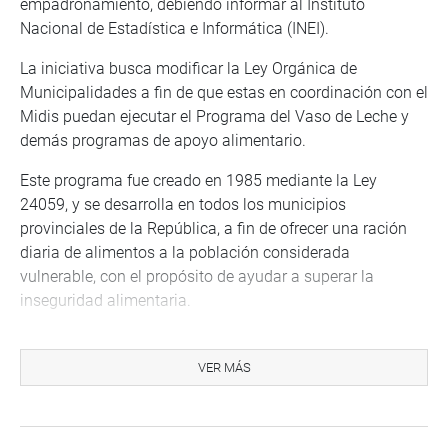
empadronamiento, debiendo informar al Instituto
Nacional de Estadística e Informática (INEI).
La iniciativa busca modificar la Ley Orgánica de
Municipalidades a fin de que estas en coordinación con el
Midis puedan ejecutar el Programa del Vaso de Leche y
demás programas de apoyo alimentario.
Este programa fue creado en 1985 mediante la Ley
24059, y se desarrolla en todos los municipios
provinciales de la República, a fin de ofrecer una ración
diaria de alimentos a la población considerada
vulnerable, con el propósito de ayudar a superar la
inseguridad alimentaria.
El programa tiene como fin elevar el nivel nutricional y
mejorar de la calidad de vida de los niños, que por su
VER MÁS
precaria situación económica no están en condiciones de
atender sus necesidades elementales, ha venido
presentando distorsiones en su aplicación.