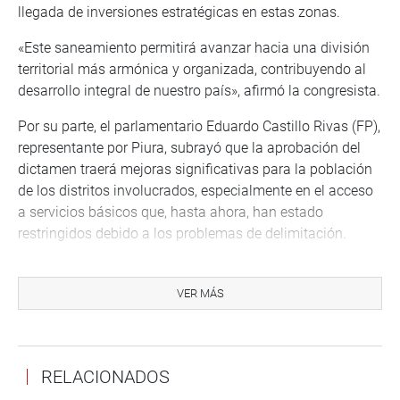
llegada de inversiones estratégicas en estas zonas.
«Este saneamiento permitirá avanzar hacia una división
territorial más armónica y organizada, contribuyendo al
desarrollo integral de nuestro país», afirmó la congresista.
Por su parte, el parlamentario Eduardo Castillo Rivas (FP),
representante por Piura, subrayó que la aprobación del
dictamen traerá mejoras significativas para la población
de los distritos involucrados, especialmente en el acceso
a servicios básicos que, hasta ahora, han estado
restringidos debido a los problemas de delimitación.
«Gracias a este proyecto, tanto el alcalde de Querecotillo
como el de Lancones podrán realizar obras necesarias
VER MÁS
para mejorar las condiciones de vida de sus
poblaciones», agregó el parlamentario.
El dictamen fue exonerado de segunda votación con el
RELACIONADOS
respaldo de 88 votos a favor.