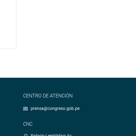
CENTRO DE ATENCIÓN
prensa@congreso.gob.pe
CNC
Palacio Legislativo Av.