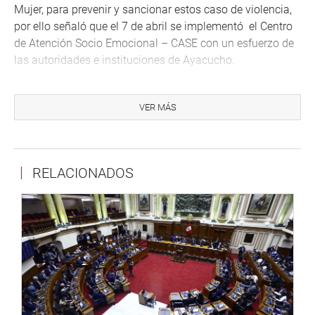
Mujer, para prevenir y sancionar estos caso de violencia,
por ello señaló que el 7 de abril se implementó el Centro
de Atención Socio Emocional – CASE con un esfuerzo de
las autoridades e instituciones de Ayacucho.
Por otro lado, el presidente de la Corte Superior de
Justicia lamentó que a pesar que la región se presentan
VER MÁS
altos casos de violencia contra la mujer a fines del año
pasado se desactivo un 4to juzgado de familia “Se
realizó los trámites correspondientes pero no se tuvo
RELACIONADOS
resultado”, indicó Cesar Arce
Sonia Araujo, regidora de la Municipalidad Provincial de
Huamanga, informó que enmarcado a la ley 30364 se
aprobó el Plan provincial de igualdad de oportunidades
que en estos momentos vienen trabajando en su
implementación para que en Julio de este año se está
ejecutando en 11 distritos rurales.
Asimismo, señaló que debido a que en Ayacucho que