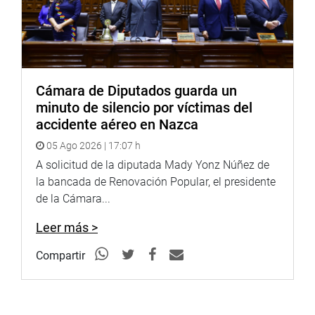
Puede encontrar más información en nuestra página web
y redes sociales.
http://www.congreso.gob.pe/
Facebook:
https://www.facebook.com/congresodelarepublicadelperu?
fref=ts
Cámara de Diputados guarda un
Twitter:
https://twitter.com/congresoperu
minuto de silencio por víctimas del
<
https://twitter.com/congresoperu
>
accidente aéreo en Nazca
Youtube:
http://www.youtube.com/congresoperu
05 Ago 2026 | 17:07 h
<
http://www.youtube.com/congresoperu
>
A solicitud de la diputada Mady Yonz Núñez de
Soundcloud:
https://soundcloud.com/radiocongreso
la bancada de Renovación Popular, el presidente
<
https://soundcloud.com/radiocongreso
>
de la Cámara...
Sistema de Archivo Fotográfico (SAF):
http://www4.congreso.gob.pe/fotografia.asp
Leer más >
Compartir