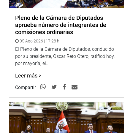
pasó por problemas de violencia de terrorismo el
municipio formuló proyectos de salud mental. ”Tenemos
Pleno de la Cámara de Diputados
la necesidad de trabajar en atender la salud mental de la
aprueba número de integrantes de
población, pero se necesita del gobierno central atención”,
comisiones ordinarias
indicó la regidora.
05 Ago 2026 | 17:28 h
En la audiencia se escuchó a los familiares de aquellas
El Pleno de la Cámara de Diputados, conducido
personas que fueron víctimas del feminicidio como es el
por su presidente, Oscar Reto Otero, ratificó hoy,
caso emblemático de Evelyn Corahua quien pese a que
por mayoría, el...
pidió garantías para su vida ante la justicia pero no fue
escuchada y lamentablemente fue estrangulada por su ex
Leer más >
pareja.
Compartir
En la audiencia también participaron el doctor Javier
Anaya, presidente de Juntas de Fiscales; Jorge Fernández
de la oficina de la Defensoría de Ayacucho entre otros.
(C.M.C)
PRENSA-CONGRESO