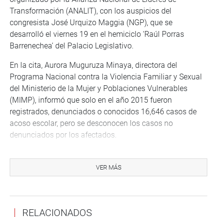
Transformación (ANALIT), con los auspicios del
congresista José Urquizo Maggia (NGP), que se
desarrolló el viernes 19 en el hemiciclo ‘Raúl Porras
Barrenechea’ del Palacio Legislativo.
En la cita, Aurora Muguruza Minaya, directora del
Programa Nacional contra la Violencia Familiar y Sexual
del Ministerio de la Mujer y Poblaciones Vulnerables
(MIMP), informó que solo en el año 2015 fueron
registrados, denunciados o conocidos 16,646 casos de
acoso escolar, pero se desconocen los casos no
denunciados por los afectados.
Igualmente, el encargado de la Defensoría del Pueblo,
Eduardo Vega, reveló que entre septiembre del 2013 y
VER MÁS
julio del 2015, su institución registró 3,244 casos de
violencia escolar, de los cuales un 60 % fueron cometidos
por escolares, y un 40 % por adultos (docentes o personal
RELACIONADOS
administrativo), “lo que resulta muy preocupante”.