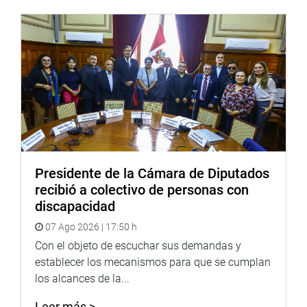
Propuestas
El problema se agrava porque, de un total de 1,711
instituciones educativas y 633 escuelas rurales
multigrados supervisados por la Defensoría, se detectó
que en un 31 % de todos ellos no existía libro de registro
de incidencias, se carecía de plan de trabajo para
garantizar la convivencia escolar, y los existentes se
Presidente de la Cámara de Diputados
habían elaborado sin la participación de los propios
recibió a colectivo de personas con
escolares.
discapacidad
“La voz de los niños es muy valiosa y no puede ser
07 Ago 2026 | 17:50 h
ignorada. No se puede legislar a favor de ellos, si ellos
Con el objeto de escuchar sus demandas y
mismos no participan”, comentó el defensor del Pueblo.
establecer los mecanismos para que se cumplan
Ante esas realidades, el congresista Urquizo Maggia
los alcances de la...
expresó su preocupación por el poco avance logrado por
Leer más >