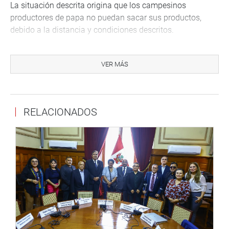
La situación descrita origina que los campesinos
productores de papa no puedan sacar sus productos,
debido a la distancia y condiciones descritos.
El proyecto Mejoramiento Vial del Tramo Cruce
Lutacocha, Patarayog, Quechca, Cuchis, Vilcabamba del
VER MÁS
distrito de Vilcabamba, provincia Daniel Alcides Carrión,
región Pasco, tiene como objetivo llamar la atención del
Poder ejecutivo para atender obras que permitan
RELACIONADOS
accesibilidad en adecuadas condiciones de
transitabilidad entre las localidades mencionadas.
PROPONEN CREACIÓN DEL DISTRITO TIKAPALLANA
En otro momento, con votación unánime, el Pleno virtual
del Congreso aprobó la Ley que declara de interés
nacional y necesidad pública la creación del distrito de
Tikapallana, en la provincia de Cotabambas,
departamento de Apurímac.