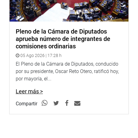
Cotabambas, distrito de Tambobamba.
Este futuro distrito, a la fecha, pertenece al distrito de
Tambobamba de la provincia de Cotabambas,
departamento de Apurímac. Además, tiene una extensión
Pleno de la Cámara de Diputados
territorial de 13 351,24 hectáreas.
aprueba número de integrantes de
comisiones ordinarias
05 Ago 2026 | 17:28 h
Lima, 16 e junio de 2021
El Pleno de la Cámara de Diputados, conducido
por su presidente, Oscar Reto Otero, ratificó hoy,
PRENSA-CONGRESO
por mayoría, el...
Leer más >
Compartir