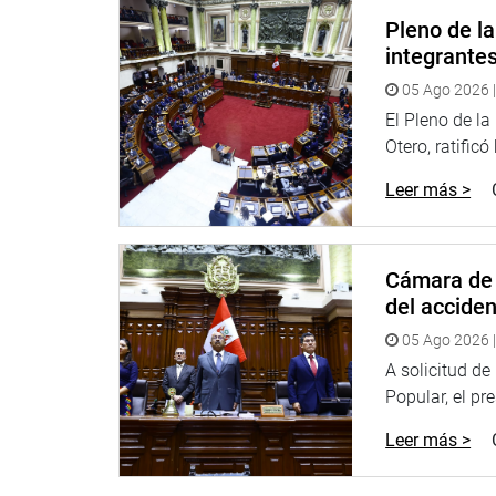
Pleno de l
integrante
05 Ago 2026 |
El Pleno de l
Otero, ratificó
Leer más >
Cámara de 
del accide
05 Ago 2026 |
A solicitud d
Popular, el pr
Leer más >