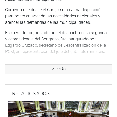
Comentó que desde el Congreso hay una disposición
para poner en agenda las necesidades nacionales y
atender las demandas de las municipalidades.
Este evento -organizado por el despacho de la segunda
vicepresidencia del Congreso, fue inaugurado por
Edgardo Cruzado, secretario de Descentralización de la
PCM, en representación del jefe del gabinete ministerial.
En sus breves palabras dijo que se debe abrir espacios de
discusión para tratar las agendas de desarrollo e
VER MÁS
integración territorial y que los sistemas de inversión
pública deben ser ágil para atender los requerimientos de
los gobiernos regionales y municipales. Anunció que esta
RELACIONADOS
semana se dará a conocer la página web invierte.pe que
permitirá agilizar los procedimientos y programas de
inversión.
PRENSA CONGRESO