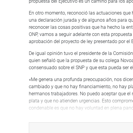
propuesta del Ejecutivo es un camino para los apo
En otro momento, reconoció las actuaciones que h
una declaración jurada y de algunos años para q
reconocer las cosas positivas que ha hecho la en
ONP, vamos a seguir adelante con esta propuesta 
aprobación del proyecto de ley presentado por el E
De igual opinión tuvo el presidente de la Comisió
quien señaló que la propuesta de su colega Novo
consensuado sobre el SNP y que esta pueda ser e
«Me genera una profunda preocupación, nos dicen 
cambiado y que no hay financiamiento, no hay pl
hermanos trabajadores. No puedo aceptar que el m
plata y que no atienden urgencias. Esto comprom
condenable es que no hay voluntad en plena pand
INVITADOS
Previamente, se presentó el director de Gestión de