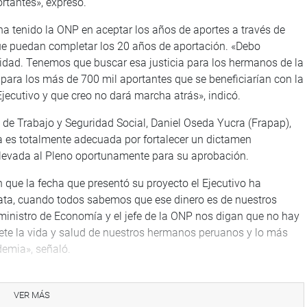
rtantes», expresó.
a tenido la ONP en aceptar los años de aportes a través de
ue puedan completar los 20 años de aportación. «Debo
tidad. Tenemos que buscar esa justicia para los hermanos de la
para los más de 700 mil aportantes que se beneficiarían con la
jecutivo y que creo no dará marcha atrás», indicó.
n de Trabajo y Seguridad Social, Daniel Oseda Yucra (Frapap),
a es totalmente adecuada por fortalecer un dictamen
levada al Pleno oportunamente para su aprobación.
que la fecha que presentó su proyecto el Ejecutivo ha
ata, cuando todos sabemos que ese dinero es de nuestros
inistro de Economía y el jefe de la ONP nos digan que no hay
ete la vida y salud de nuestros hermanos peruanos y lo más
emia», señaló.
 Pensiones de la Dirección General de Gestión Fiscal de los
VER MÁS