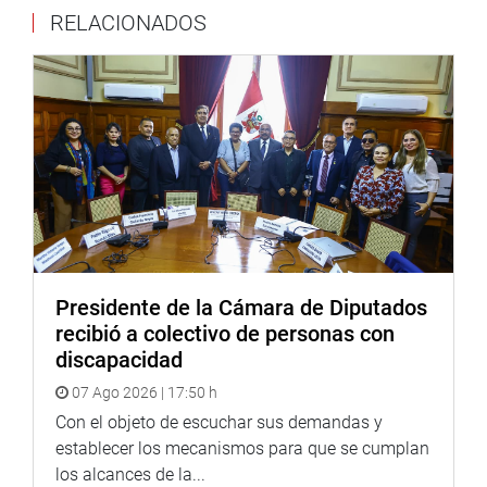
RELACIONADOS
integralmente.
Estuvieron presentes el presidente del Club Departamental
Huancavelica, Víctor Correa Tineo; y el representante del
Ministerio de Cultura, Miguel Hernández, quienes
destacaron el valor cultural que se le da a una
demostración artística que se ha trasmitido a través de
los siglos. Abogaron para que se dé una pensión de
gracia a los danzantes de tijeras. (JON)
PRENSA-CONGRESO
Presidente de la Cámara de Diputados
recibió a colectivo de personas con
discapacidad
07 Ago 2026 | 17:50 h
Con el objeto de escuchar sus demandas y
establecer los mecanismos para que se cumplan
los alcances de la...