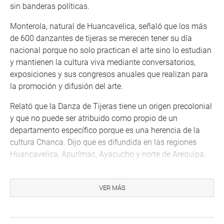
sin banderas políticas.
Monterola, natural de Huancavelica, señaló que los más
de 600 danzantes de tijeras se merecen tener su día
nacional porque no solo practican el arte sino lo estudian
y mantienen la cultura viva mediante conversatorios,
exposiciones y sus congresos anuales que realizan para
la promoción y difusión del arte.
Relató que la Danza de Tijeras tiene un origen precolonial
y que no puede ser atribuido como propio de un
departamento específico porque es una herencia de la
cultura Chanca. Dijo que es difundida en las regiones
Huancavelica, Apurímac, Ayacucho y norte de Arequipa.
El legislador subrayó que el proyecto está relacionado
con las políticas del Estado como la equidad, justicia
VER MÁS
social, promoción y protección de los derechos de las
comunidades étnicas discriminadas, impulsando
programas de desarrollo social que los favorezcan