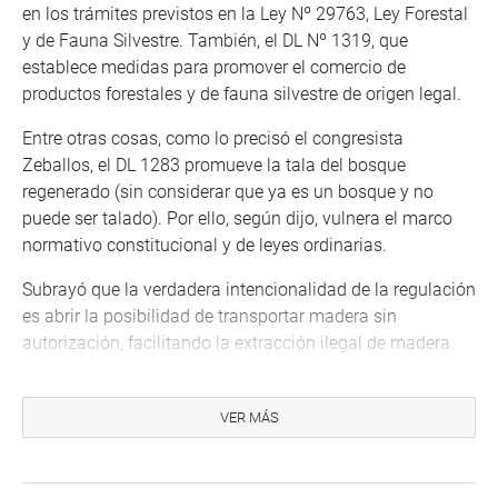
en los trámites previstos en la Ley Nº 29763, Ley Forestal
y de Fauna Silvestre. También, el DL Nº 1319, que
establece medidas para promover el comercio de
productos forestales y de fauna silvestre de origen legal.
Entre otras cosas, como lo precisó el congresista
Zeballos, el DL 1283 promueve la tala del bosque
regenerado (sin considerar que ya es un bosque y no
puede ser talado). Por ello, según dijo, vulnera el marco
normativo constitucional y de leyes ordinarias.
Subrayó que la verdadera intencionalidad de la regulación
es abrir la posibilidad de transportar madera sin
autorización, facilitando la extracción ilegal de madera.
En cuanto al DL 1319, respecto a la remisión de
información forestal, ello no incluye a los gobiernos
VER MÁS
regionales y establece que la información se remita
después del acto de otorgamiento y aprobación de la
concesión, permiso o autorización, lo cual debería ser