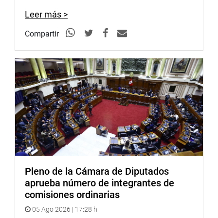
Naturales (DAR), Cámara Nacional Forestal, AIDER,
Leer más >
Cáritas y de las asociaciones forestales de Madre de Dios,
entre otras, las cuales formularon alcances precisos
Compartir
acerca del tema en debate.
(JTR).
PRENSA-CONGRESO
Puede encontrar más información en nuestra página web
y redes sociales.
http://www.congreso.gob.pe/
Facebook:
https://www.facebook.com/congresoperu
Pleno de la Cámara de Diputados
Twitter:
https://twitter.com/congresoperu
aprueba número de integrantes de
comisiones ordinarias
05 Ago 2026 | 17:28 h