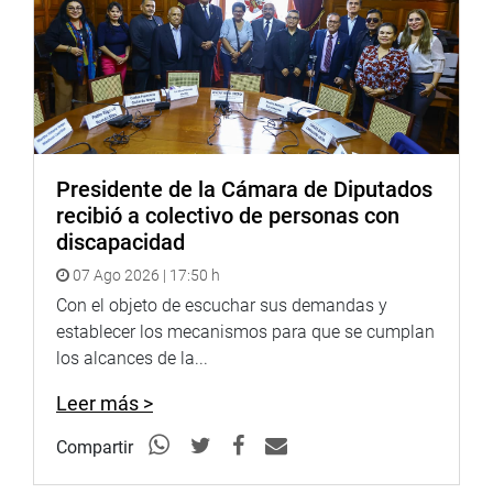
y otros.
Reveló que hay 25 grandes clientes morosos y la entidad
tiene un total de 29 mil clientes.
Según la iniciativa legislativa, Mi Agro S.A estará bajo el
ámbito del Fondo Nacional de Financiamiento de la
Presidente de la Cámara de Diputados
Actividad Empresarial del Estado (Fonafe) y estará
recibió a colectivo de personas con
adscrito al Ministerio de Agricultura y Riego (Minagri).
discapacidad
Por su parte, el ministro de Economía, Carlos Oliva Neyra,
07 Ago 2026 | 17:50 h
dijo que Mi Agro S.A., asumirá el activo y pasivo de
Con el objeto de escuchar sus demandas y
Agrobanco. Sus deudas financieras superan los 800
establecer los mecanismos para que se cumplan
millones de soles, pero no habrá “borrón y cuenta nueva”
los alcances de la...
ya que se intensificarán las cobranzas a los morosos,
agregó.
Leer más >
También dijo que hay una falla de mercado, productores
Compartir
que no tienen acceso al crédito y que la situación
financiera de la entidad es complicada. “Antes prestaba