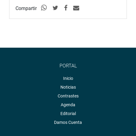
Compartir
Portal:
http://www.congreso.gob.pe/
Facebook:
https://goo.gl/s5t7XN
Twitter:
https://goo.gl/iMywRR
YouTube:
https://goo.gl/VBXBNk
Radio:
goo.gl/hMwTg1
fotografia.congreso.gob.pe
PORTAL
Inicio
Noticias
Contrastes
Agenda
Editorial
Damos Cuenta