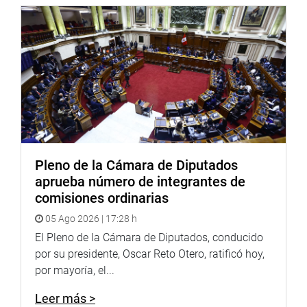
30 millones de soles al mes, ahora solo presta 5 millones
de soles mensuales”, indicó.
“Se propone la conversión de Agrobanco a Mi Agro S.A.,
de una entidad a otra entidad. Se daría créditos y
garantías al sector Agropecuario, préstamos directos a
otras entidades”, expuso.
Añadió que Mi Agro S.A. ya no sería un banco, sería una
empresa. No podría endeudarse ni comprar créditos. Pero
Pleno de la Cámara de Diputados
pasaría con 350 millones de soles, más 100 millones de
aprueba número de integrantes de
soles adicionales, y se mantendrá la administración, las
comisiones ordinarias
oficinas e infraestructura. (JCHOY)
05 Ago 2026 | 17:28 h
PRENSA-CONGRESO
El Pleno de la Cámara de Diputados, conducido
por su presidente, Oscar Reto Otero, ratificó hoy,
Puede encontrar más información en nuestra página web
por mayoría, el...
y redes sociales.
Leer más >
Heraldo
:
goo.gl/Ty5Tto