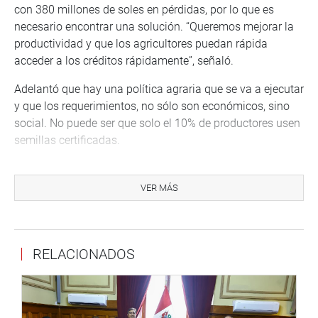
con 380 millones de soles en pérdidas, por lo que es
necesario encontrar una solución. “Queremos mejorar la
productividad y que los agricultores puedan rápida
acceder a los créditos rápidamente”, señaló.
Adelantó que hay una política agraria que se va a ejecutar
y que los requerimientos, no sólo son económicos, sino
social. No puede ser que solo el 10% de productores usen
semillas certificadas.
El ministro hizo estas declaraciones durante su
exposición en la sesión conjunta de las comisiones de
VER MÁS
Agricultura y Economía, en el Hemiciclo Raúl Porras
Barrenechea del Palacio Legislativo.
Momentos después, el presidente del Agrobanco, Luis
RELACIONADOS
Palomino Reina, señaló que la entidad está
desorganizada y quebrada. Se ha denunciado
penalmente al directorio en pleno de AgroBanco, gerentes
y empleados, por los delitos de fraude, colusión agravada