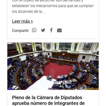
Con el objeto de escuchar sus demandas y
presidente de la República o el presidente del Congreso.
establecer los mecanismos para que se cumplan
En el caso de la convocatoria realizada por el presidente,
los alcances de la...
tendrá que ser refrendada por el Consejo de Ministros. Y
cuando sea convocada por el Congreso, esta debe ser
Leer más >
aprobada por una resolución legislativa.
Compartir
La iniciativa de ley también contempla, entre otros
artículos, temas sobre la obligatoriedad de concurrencia
al Consejo de Estado, sus acuerdos, la responsabilidad
constitucional del presidente, entre otros aspectos
vinculados sobre este tema.
OFICINA DE COMUNICACIONES
Pleno de la Cámara de Diputados
aprueba número de integrantes de