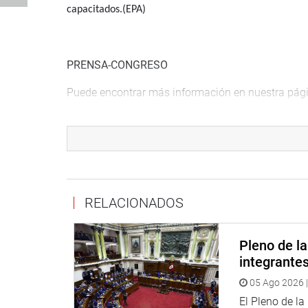
capacitados.(EPA)
PRENSA-CONGRESO
Puede encontrar más información en nuestra pági
http://www.congreso.gob.pe/
Facebook:
https://www.facebook.com/congresop
Twitter:
https://twitter.com/congresoperu
RELACIONADOS
Youtube:
http://www.youtube.com/congresoperu
Soundcloud:
https://soundcloud.com/radiocongr
Pleno de l
integrante
05 Ago 2026 |
El Pleno de l