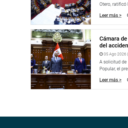
Otero, ratificó
Leer más >
Cámara de 
del accide
05 Ago 2026 |
A solicitud d
Popular, el pr
Leer más >