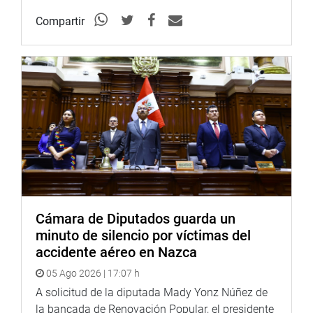
Madre de Dios, para los vuelos desde y hacia el
aeropuerto Padre José Aldámiz, distrito y provincia de
Compartir
Tambopata, departamento de Madre de Dios.
(JTR).
PRENSA-CONGRESO
Puede encontrar más información en nuestra página web
y redes sociales.
http://www.congreso.gob.pe/
Cámara de Diputados guarda un
Facebook:
https://www.facebook.com/congresoperu
minuto de silencio por víctimas del
Twitter:
https://twitter.com/congresoperu
accidente aéreo en Nazca
05 Ago 2026 | 17:07 h
Youtube:
http://www.youtube.com/congresoperu
A solicitud de la diputada Mady Yonz Núñez de
la bancada de Renovación Popular, el presidente