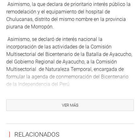
Asimismo, la que declara de prioritario interés público la
remodelación y el equipamiento del hospital de
Chulucanas, distrito del mismo nombre en la provincia
piurana de Morropón.
Asimismo, se declaró de interés nacional la
incorporación de las actividades de la Comisión
Multisectorial del Bicentenario de la Batalla de Ayacucho,
del Gobierno Regional de Ayacucho, a la Comisión
Multisectorial de Naturaleza Temporal, encargada de
formular la agenda de conmemoración del Bicentenario
de la Independencia del Perú.
De otro lado, fue promulgada la norma que modifica el
Decreto Legislativo Nº 1141, de fortalecimiento y
VER MÁS
modernización del Sistema de Inteligencia Nacional y de
la Dirección Nacional de Identificación, a fin de regular la
seguridad digital.
RELACIONADOS
También son publicadas tres disposiciones legales que