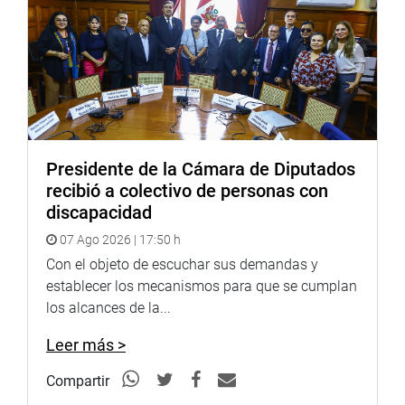
congresista Ventura para que desde el Congreso se
trabaje la incorporación en la currícula educativa una
carrera técnica que permita laborar al alumno cuando
egresa del colegio. Alega que no hay campo de trabajo
para un chico que termina el quinto año de secundaria.
Presidente de la Cámara de Diputados
PRENSA CONGRESO
recibió a colectivo de personas con
discapacidad
07 Ago 2026 | 17:50 h
Con el objeto de escuchar sus demandas y
establecer los mecanismos para que se cumplan
los alcances de la...
Leer más >
Compartir