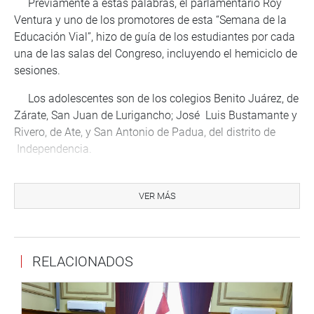
Previamente a estas palabras, el parlamentario Roy
Ventura y uno de los promotores de esta “Semana de la
Educación Vial”, hizo de guía de los estudiantes por cada
una de las salas del Congreso, incluyendo el hemiciclo de
sesiones.
Los adolescentes son de los colegios Benito Juárez, de
Zárate, San Juan de Lurigancho; José Luis Bustamante y
Rivero, de Ate, y San Antonio de Padua, del distrito de
Independencia.
Entre los temas que les explicó estaban las reglas del
debate en las sesiones del Pleno, la historia de la
VER MÁS
infraestructura del Palacio Legislativo, como las galerías,
la historia del escaño de Miguel Grau y cómo es un día de
labor del presidente de la República, desde que asume el
RELACIONADOS
cargo y brinda mensaje a la Nación; así como el proceso
de interpelación.
Una docente del colegio Benito Juárez pidió al