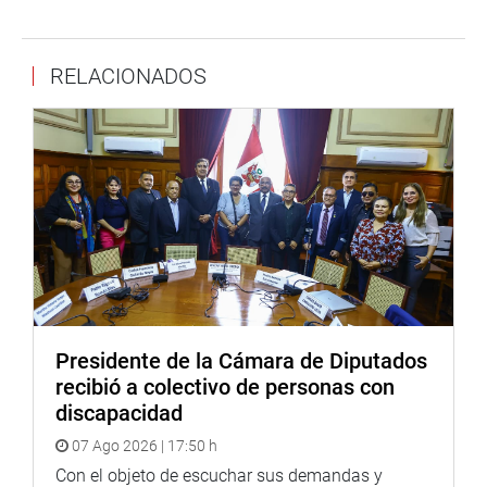
de la actividad bajo los estándares requeridos por los
agentes económicos demandantes de dichos servicios.
RELACIONADOS
En ese sentido, Eduardo Salhuana (APP), presidente de la
Comisión de Transportes y Comunicaciones, sostuvo que
el PL 3599 rinde homenaje a los hombres del timón, de la
carga, “que con esfuerzo consiguen créditos, se
modernizan y brindan un servicio clave para el desarrollo
nacional”.
La propuesta legislativa fue exonerada del trámite de
segunda votación.
OFICINA DE COMUNICACIONES E IMAGEN
Presidente de la Cámara de Diputados
INSTITUCIONAL
recibió a colectivo de personas con
discapacidad
07 Ago 2026 | 17:50 h
Con el objeto de escuchar sus demandas y