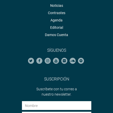
Noticias
Contrastes
Agenda
Editorial
CENTRO DE NOTICIAS
Damos Cuenta
PRENSA-CONGRESO 26-09-2018
SÍGUENOS
Puede encontrar más información en nuestra página web
y redes sociales.
SUSCRIPCIÓN
Heraldo
:
goo.gl/Ty5Tto
Suscríbete con tu correo a
nuestro newsletter.
Portal:
http://www.congreso.gob.pe/
Facebook:
https://goo.gl/s5t7XN