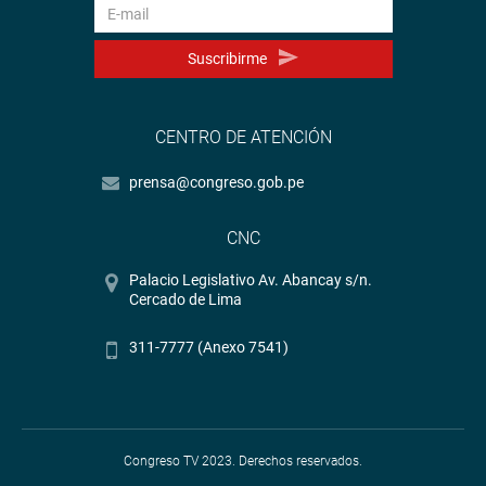
Twitter:
https://goo.gl/iMywRR
YouTube:
https://goo.gl/VBXBNk
Suscribirme
Radio:
goo.gl/hMwTg1
fotografia.congreso.gob.pe
CENTRO DE ATENCIÓN
prensa@congreso.gob.pe
CNC
Palacio Legislativo Av. Abancay s/n.
Cercado de Lima
311-7777 (Anexo 7541)
Congreso TV 2023. Derechos reservados.