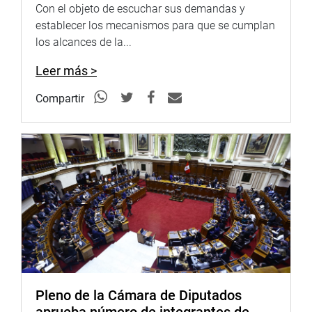
para evitar la concentración empresarial y evitar también
Con el objeto de escuchar sus demandas y
una afectación severa a la libre competencia.
establecer los mecanismos para que se cumplan
los alcances de la...
Por su parte, Percy Alcalá Mateo (FP) presentó varias
modificaciones muy puntuales que serán incluidas en el
Leer más >
dictamen planteado por la comisión, según dijo Bruce.
Compartir
En este punto del debate y dado que en la comisión de
Defensa del Consumidor también se viene tratando el
mismo tema, la congresista Karla Schaefer propuso
realizar una sesión conjunta, sin embargo el congresista
Bruce observó que esa comisión podría inhibirse de
dictaminar.
Finalmente el presidente de la comisión planteó elaborar
un nuevo texto con los aportes planteados por los
legisladores durante el debate y que se vea cómo primer
punto de agenda en la próxima sesión.
Pleno de la Cámara de Diputados