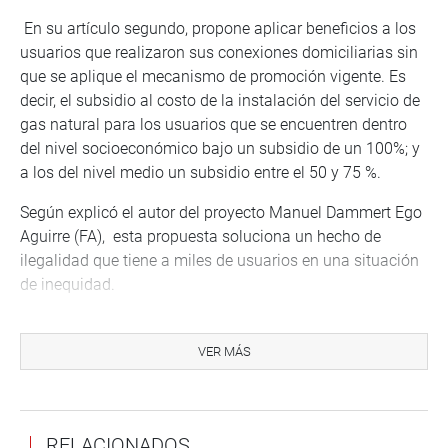
En su artículo segundo, propone aplicar beneficios a los
usuarios que realizaron sus conexiones domiciliarias sin
que se aplique el mecanismo de promoción vigente. Es
decir, el subsidio al costo de la instalación del servicio de
gas natural para los usuarios que se encuentren dentro
del nivel socioeconómico bajo un subsidio de un 100%; y
a los del nivel medio un subsidio entre el 50 y 75 %.
Según explicó el autor del proyecto Manuel Dammert Ego
Aguirre (FA), esta propuesta soluciona un hecho de
ilegalidad que tiene a miles de usuarios en una situación
de inequidad.
“Esta iniciativa beneficiaría a miles de usuarios que están
en una situación de inequidad e injusticia frente a otros
VER MÁS
miles de usuarios que sí han sido y son beneficiarios de
los mecanismos de promoción y subsidios en los costos
de instalación del servicio de gas natural
RELACIONADOS
domiciliario»,dijo.