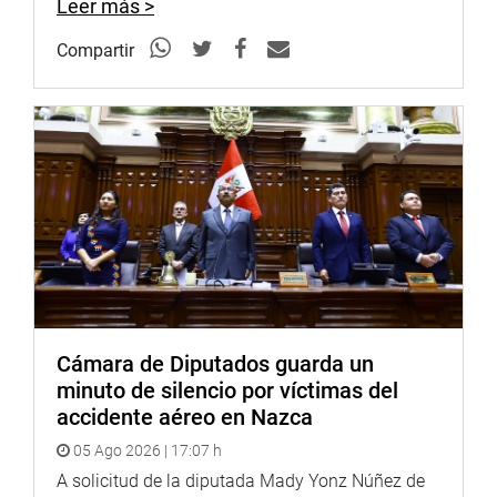
Leer más >
<
http://www.youtube.com/congresoperu
>
Soundcloud:
https://soundcloud.com/radiocongreso
Compartir
<
https://soundcloud.com/radiocongreso
>
Sistema de Archivo Fotográfico (SAF):
http://www4.congreso.gob.pe/fotografia.asp
Cámara de Diputados guarda un
minuto de silencio por víctimas del
accidente aéreo en Nazca
05 Ago 2026 | 17:07 h
A solicitud de la diputada Mady Yonz Núñez de