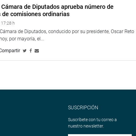
a Cámara de Diputados aprueba número de
s de comisiones ordinarias
na web y redes sociales.
 17:28 h
a Cámara de Diputados, conducido por su presidente, Oscar Reto
 hoy, por mayoría, el...
eru
Compartir
eso
SUSCRIPCIÓN
Suscríbete con tu correo a
nuestro newsletter.