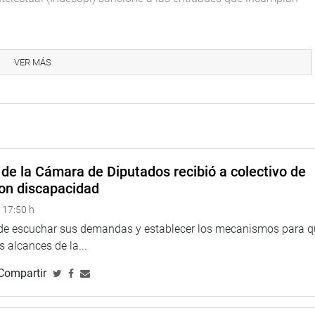
os legisladores Jorge del Castillo (CPA), Alberto de Belaunde
s que esta proposición legal sea nuevamente examinada en la
VER MÁS
ón de Comercio Exterior porque no se han pedido las opiniones
dad (Inacal) y debido a que se estaría contraveniendo tratados
esde hace diez años pero no tuvieron eco.
que no se exonere la segunda votación pero tampoco se aceptó
de la Cámara de Diputados recibió a colectivo de
on discapacidad
clarar de interés nacional la protección, promoción y puesta en
 17:50 h
bicados en la Cuenca del Alto Marañon, provincias de
 de escuchar sus demandas y establecer los mecanismos para 
s, Huacaybamba y Marañon, departamento de Huánuco.
 alcances de la...
ó la sesión a las 8.45 de la noche para reanudar la
Compartir
ir de las 8:30 de la mañana.