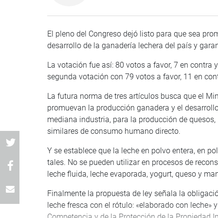
El pleno del Congreso dejó listo para que sea pro
desarrollo de la ganadería lechera del país y garan
La votación fue así: 80 votos a favor, 7 en contra
segunda votación con 79 votos a favor, 11 en con
La futura norma de tres artículos busca que el Mi
promuevan la producción ganadera y el desarrollo d
mediana industria, para la producción de quesos, 
similares de consumo humano directo.
Y se establece que la leche en polvo entera, en p
tales. No se pueden utilizar en procesos de recons
leche fluida, leche evaporada, yogurt, queso y m
Finalmente la propuesta de ley señala la obligaci
leche fresca con el rótulo: «elaborado con leche» 
Competencia y de la Protección de la Propiedad I