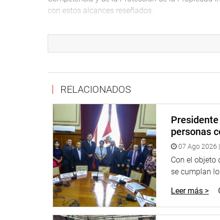
con estos alcances reseñados.
Durante el debate multipartidario correspondió a l
(PPK) y Mercedes Aráoz (PPK) pedir a sus colega
Comisión Agraria y revisada además en la Comisi
técnicas de Digesa, del Instituto Nacional de Cali
internacionales firmados por el Estado Peruano d
RELACIONADOS
Estos legisladores Insistieron ante sus colegas 
este pedido.
Presidente 
PATRIMONIO CULTURAL
personas c
Por otro lado se aprobo el proyecto de ley para de
07 Ago 2026 |
valor de los sitios arqueológicos prehispánicos u
Con el objeto
LLauricocha, Dos de Mayo, Yarowilca, Huamalíe
se cumplan los
La presidenta del Congreso, Luz Salgado, suspendi
Leer más >
deliberación parlamentaria mañana viernes a part
PRENSA CONGRESO