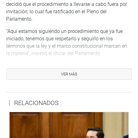
decidió que el procedimiento a llevarse a cabo fuera por
invitación, lo cual fue ratificado en el Pleno del
Parlamento.
“Aquí estamos siguiendo un procedimiento que ya fue
iniciado, tenemos que respetarlo y seguirlo en los
términos que la ley y el marco constitucional marcan en
la materia”, insistió el titular del Parlamento.
El Perú no puede esperar, dijo Olaechea y refirió que
seguirá ese procedimiento aunque se otorgue más
VER MÁS
tiempo, acotó.
El presidente del Legislativo estuvo acompañado por
Marisol Espinoza (APP), Clayton Galván (C21) y Juan
RELACIONADOS
Carlos Del Aguila (FP), integrantes de la referida Comisión
Especial.
Marisol Espinoza indicó que el Congreso debe cumplir
con su compromiso con el país de elegir a los