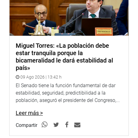
magistrados del TC.
A su turno, Clayton Galván afirmó que se ha extendido la
invitación a personajes probos y no a políticos. Por su
parte, Juan Carlos del Águila ratificó que se trata de un
proceso transparente y legítimo en el Congreso de la
Miguel Torres: «La población debe
República. Dijo que estaba seguro que los elegidos serán
estar tranquila porque la
buenos representantes del TC.
bicameralidad le dará estabilidad al
PRENSA-CONGRESO
país»
09 Ago 2026 | 13:42 h
El Senado tiene la función fundamental de dar
estabilidad, seguridad, predictibilidad a la
población, aseguró el presidente del Congreso,...
Leer más >
Compartir