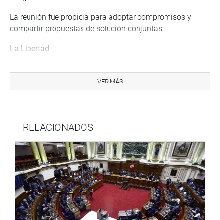
La reunión fue propicia para adoptar compromisos y
compartir propuestas de solución conjuntas.
La Libertad
El congresista Héctor Acuña Peralta encabezó una
reunión de trabajo con el alcalde distrital de la
VER MÁS
municipalidad de Huanchaco, Efraín Bueno junto a
funcionarios de la Contraloría General de la República, la
Dirección Desconcentrada de Cultura de La Libertad y la
RELACIONADOS
empresa Hidrandina.