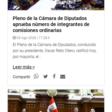
Pleno de la Cámara de Diputados
aprueba número de integrantes de
comisiones ordinarias
05 Ago 2026 | 17:28 h
En el encuentro, se evaluaron las medidas que se vienen
El Pleno de la Cámara de Diputados, conducido
adoptando para la protección del Sitio Arqueológico de
por su presidente, Oscar Reto Otero, ratificó hoy,
Chan Chan, a fin de combatir las invasiones y
por mayoría, el...
construcciones ilegales que se tienen en la zona.
Leer más >
Lima
Compartir
El parlamentario Esdras Medina Minaya participó de una
mesa de trabajo donde se abordó la iniciativa legislativa
N° 5785 “Ley que precisa los lineamientos de los colegios
profesionales para el fortalecimiento del ejercicio
profesional en el territorio nacional”, la cual se realizó en
la sede del Colegio Regional de Licenciados en