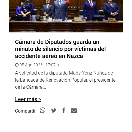
Administración, en el distrito de Lince.
Medina Minaya comprometió a realizar una exposición
del proyecto de Ley N°5785 para dar a conocer sus
beneficios e importancia para los futuros profesionales.
Cámara de Diputados guarda un
minuto de silencio por víctimas del
accidente aéreo en Nazca
05 Ago 2026 | 17:07 h
A solicitud de la diputada Mady Yonz Núñez de
la bancada de Renovación Popular, el presidente
de la Cámara...
Leer más >
Compartir
OFICINA DE COMUNICACIONES E IMAGEN
INSTITUCIONAL