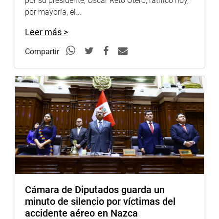
por su presidente, Oscar Reto Otero, ratificó hoy,
123 millones se tiene previsto la asignación de 8822
por mayoría, el...
millones para atender de manera complementaria sus
necesidades en materia de salud, educación,
Leer más >
mantenimiento de vías y la continuidad de inversiones
Compartir
estratégicas
DETALLES DEL PRESUPUESTO 2022
En su intervención, el ministro de Economía y Finanzas,
Pedro Francke, aseveró que la economía peruana
continuará liderando el crecimiento económico en
América Latina en los próximos años, con una proyección
de 4,3 % entre el 2022 y el 2025.
En cuanto a un presupuesto descentralizado, indicó que
para los gobiernos regionales el PIA 2022 muestra un
incremento de S/ 1,592 millones en comparación con el
Cámara de Diputados guarda un
2021. Adicionalmente, dicho presupuesto crecerá en S/
minuto de silencio por víctimas del
5279 millones durante la ejecución.
accidente aéreo en Nazca