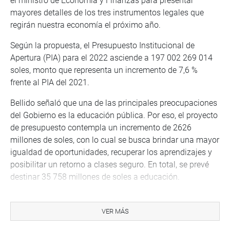
el ministro de Economía y Finanzas para presentar
mayores detalles de los tres instrumentos legales que
regirán nuestra economía el próximo año.
Según la propuesta, el Presupuesto Institucional de
Apertura (PIA) para el 2022 asciende a 197 002 269 014
soles, monto que representa un incremento de 7,6 %
frente al PIA del 2021.
Bellido señaló que una de las principales preocupaciones
del Gobierno es la educación pública. Por eso, el proyecto
de presupuesto contempla un incremento de 2626
millones de soles, con lo cual se busca brindar una mayor
igualdad de oportunidades, recuperar los aprendizajes y
posibilitar un retorno a clases seguro. En total, se prevé
destinar 35 758 millones de soles a educación.
También, se destinará 572 millones de soles para
revalorizar la carrera docente, 937 millones de soles para
VER MÁS
el financiamiento de la continuidad de más de 50 mil