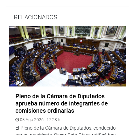
becarios y 14 mil nuevas becas y 7406 millones de soles
para el fortalecimiento de infraestructura y equipamiento
RELACIONADOS
de las instituciones educativas.
Para el fortalecimiento de la competitividad agrícola, se
destina 6161 millones para la actividad agropecuaria, que
permitirá el fortalecimiento de su competitividad, recursos
que se destinarán al financiamiento de las inversiones de
la infraestructura agrícola, el acceso al financiamiento
agrario a través del Fondo Agroperú para la elaboración
de planes de negocio y de reconversión productiva.
Asimismo, se ha puesto especial atención con
importantes partidas presupuestales para el alivio de la
Pleno de la Cámara de Diputados
pobreza y la protección social, vivienda digna, promoción
aprueba número de integrantes de
de empleo y productividad, transportes y comunicaciones
comisiones ordinarias
y mantenimiento de vías nacionales y de la banda ancha,
05 Ago 2026 | 17:28 h
entre otros.
El Pleno de la Cámara de Diputados, conducido
Para los gobiernos regionales y locales además de los 57