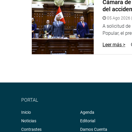
Cámara de 
Portal:
http://www.congreso.gob.pe/
del accide
Facebook:
https://goo.gl/s5t7XN
05 Ago 2026 |
A solicitud d
Twitter:
https://goo.gl/iMywRR
Popular, el pr
YouTube:
https://goo.gl/VBXBNk
Leer más >
Radio:
goo.gl/hMwTg1
fotografia.congreso.gob.pe
PORTAL
Inicio
Agenda
Noticias
Editorial
Contrastes
Damos Cuenta