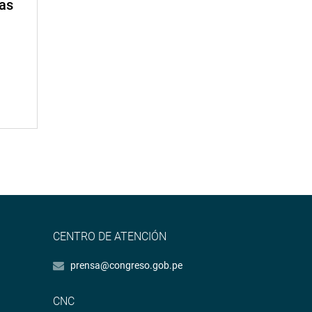
mas
CENTRO DE ATENCIÓN
prensa@congreso.gob.pe
CNC