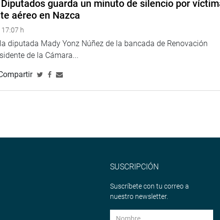
Diputados guarda un minuto de silencio por vícti
nte aéreo en Nazca
 17:07 h
e la diputada Mady Yonz Núñez de la bancada de Renovación
esidente de la Cámara...
Compartir
SUSCRIPCIÓN
Suscríbete con tu correo a
nuestro newsletter.