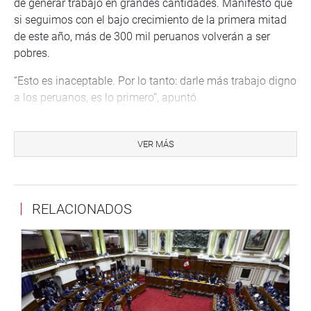
de generar trabajo en grandes cantidades. Manifestó que
si seguimos con el bajo crecimiento de la primera mitad
de este año, más de 300 mil peruanos volverán a ser
pobres.
“Esto es inaceptable. Por lo tanto: darle más trabajo digno
a los peruanos, es lo primero”, apuntó.
Otro tema que merece ser priorizado es la seguridad.
Olaechea indicó que según el último reporte de la
VER MÁS
Defensoría del Pueblo correspondiente al mes de julio de
este año, en el marco del paro indefinido en el Valle del
Tambo, en Arequipa, 44 policías y 3 civiles resultaron
RELACIONADOS
heridos.
Además, dio cuenta de un total de 184 conflictos, de los
cuales, casi medio centenar son latentes. Aún más grave
es la ola de robos, violencia, crimen, feminicidios y
homicidios en las calles de las principales ciudades del
país.