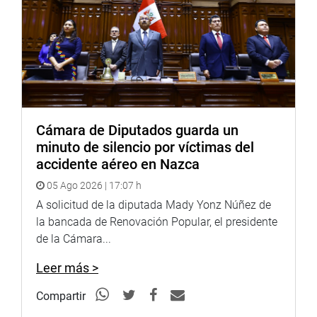
Puede encontrar más información en nuestra página web
y redes sociales.
http://www.congreso.gob.pe/
Facebook:
https://www.facebook.com/congresoperu
Twitter:
https://twitter.com/congresoperu
<https://twitter.com/congresoperu>
Cámara de Diputados guarda un
minuto de silencio por víctimas del
Youtube:
http://www.youtube.com/congresoperu
accidente aéreo en Nazca
<http://www.youtube.com/congresoperu>
05 Ago 2026 | 17:07 h
Soundcloud:
https://soundcloud.com/radiocongreso
A solicitud de la diputada Mady Yonz Núñez de
<https://soundcloud.com/radiocongreso>
la bancada de Renovación Popular, el presidente
de la Cámara...
Sistema de Archivo Fotográfico (SAF):
http://www4.congreso.gob.pe/fotografia.asp
Leer más >
Compartir