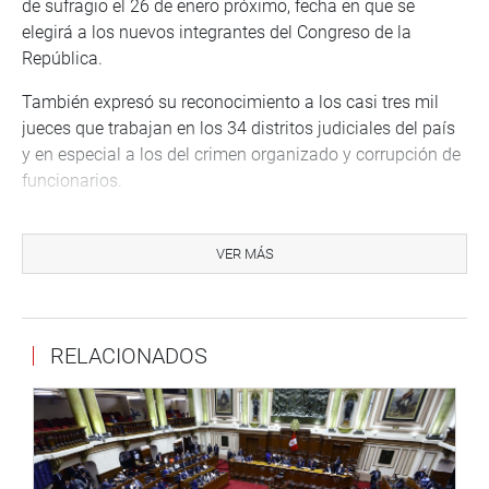
de sufragio el 26 de enero próximo, fecha en que se
elegirá a los nuevos integrantes del Congreso de la
República.
También expresó su reconocimiento a los casi tres mil
jueces que trabajan en los 34 distritos judiciales del país
y en especial a los del crimen organizado y corrupción de
funcionarios.
En otro momento, resaltó los logros de su gestión,
destacando la implementación del Expediente Judicial
VER MÁS
Electrónico (EJE), mejoras en los niveles de integridad
institucional, además del reforzamiento de las reformas
procesal, laboral y civil.
RELACIONADOS
CENTRO DE NOTICIAS