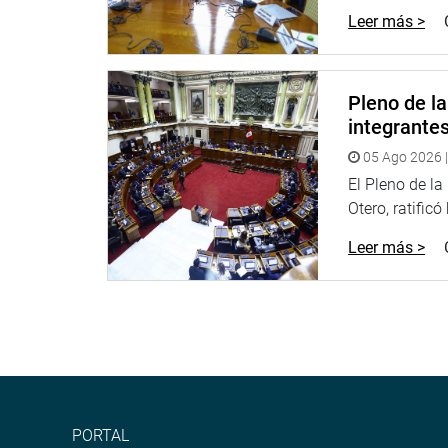
suspensión es una decisión que no alegra a nadie.
Leer más >
tienen que cumplir el Reglamento del Congreso, a
Al final de su declaración a la prensa, Iberico ind
Tribunal Constitucional o cualquier otra instanci
Pleno de l
una reconsideración a la votación, la misma que r
integrante
Puede encontrar más información en nuestra pági
05 Ago 2026 |
El Pleno de l
http://www.congreso.gob.pe/
Otero, ratificó
Facebook: https://www.facebook.com/congresodel
Leer más >
Twitter: https://twitter.com/congresoperu
Youtube: http://www.youtube.com/congresoperu
PRENSA-CONGRESO*
PORTAL
Puede encontrar más información en nuestra pági