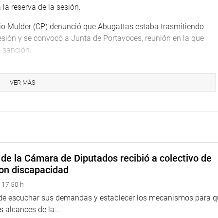
 la reserva de la sesión.
io Mulder (CP) denunció que Abugattas estaba trasmitiendo
sesión y se convocó a Junta de Portavoces, reunión en la que
 sanción.
pedido de sanción y que solicitó un plazo de dos horas para
 lo que recién se reanudó la sesión pasada las cuatro de la
VER MÁS
, señaló que por momentos fue caldeado, áspero y con algunos
e dio cinco minutos a cada bancada para poder expresarse. Fue
stión de orden para que se le comunique a Abugattas las
, por mayoría, que ya la acusación había sido comunicada por
de la Cámara de Diputados recibió a colectivo de
on discapacidad
ón previa planteada por José León (PP) para que la Comisión de
 17:50 h
ervada o no, pedido que fue rechazado por la mayoría del Pleno.
 de escuchar sus demandas y establecer los mecanismos para 
e deben respetar las normas y el Reglamento del Congreso. La
 alcances de la...