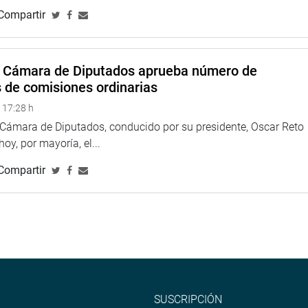
 Yo lo lamento mucho, pero el Presidente y la Mesa Directiva
Compartir
notó.
icó que Abugattás tiene derecho a apelar al Poder Judicial, el
a. Y anunció que ya la bancada nacionalista había presentado
a Cámara de Diputados aprueba número de
equiere de mayoría calificada para ser aceptada.
s de comisiones ordinarias
na web y redes sociales.
 17:28 h
a Cámara de Diputados, conducido por su presidente, Oscar Reto
 hoy, por mayoría, el...
arepublicadelperu?fref=ts
Compartir
SUSCRIPCIÓN
na web y redes sociales.