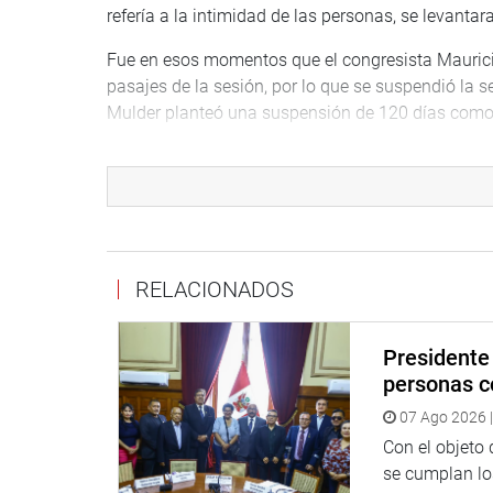
refería a la intimidad de las personas, se levantara
Fue en esos momentos que el congresista Mauric
pasajes de la sesión, por lo que se suspendió la 
Mulder planteó una suspensión de 120 días como
Iberico dijo que allí Abugattas fue informado del 
preparar su defensa, pedido que fue aceptado, por
tarde.
Con respecto al debate de la sanción en el Pleno
insultos, pese a lo cual se mantuvo la calma y s
RELACIONADOS
allí que la bancada nacionalista planteó una cue
razones de la acusación, pero el Pleno consideró
Presidente 
la Junta de Portavoces.
personas c
Igualmente, explicó Iberico, se rechazó la cuesti
07 Ago 2026 |
Constitución defina si se trató de una sesión res
Con el objeto
Finalmente, justificó la decisión indicando que s
se cumplan los