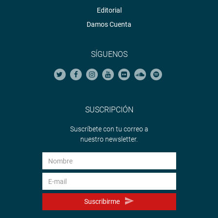
Mediante el uso de maquinaria pesada y vehículos
Editorial
especializados, se demostró la capacidad del Ejército
Damos Cuenta
para instalar estructuras temporales y restablecer la
conectividad en beneficio de la población afectada.
SÍGUENOS
La actividad permitió evidenciar la preparación y rapidez
de respuesta del Ejército ante desastres naturales y otras
contingencias que requieren una intervención inmediata y
eficaz.
SUSCRIPCIÓN
OFICINA DE COMUNICACIONES E IMAGEN
Suscríbete con tu correo a
INSTITUCIONAL
nuestro newsletter.
Suscribirme