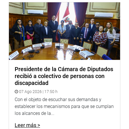
contra la criminalidad”, remarcó.
Antes de concluir su actividad, el titular del Parlamento
informó que también visitó la Municipalidad Provincial
del Callao, donde el alcalde, César Pérez Barriga, se
comprometió a entregar un local destinado a una nueva
comisaría.
OFICINA DE COMUNICACIONES E IMAGEN
INSTITUCIONAL
Presidente de la Cámara de Diputados
recibió a colectivo de personas con
discapacidad
07 Ago 2026 | 17:50 h
Con el objeto de escuchar sus demandas y
establecer los mecanismos para que se cumplan
los alcances de la...
Leer más >