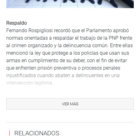
Respaldo
Fernando Rospigliosi recordó que el Parlamento aprobó
normas orientadas a respaldar el trabajo de la PNP frente
al crimen organizado y la delincuencia común. Entre ellas
mencionó la ley que protege a los policías que usan sus
armas en cumplimiento de su deber, con el fin de evitar
que enfrenten prisión preventiva o procesos penales
injustificados cuando abaten a delincuentes en una
intervención legítima.
Además, resaltó la norma que devuelve la investigación
preliminar a la Policía Nacional, así como la reciente
VER MÁS
aprobación de la creación de un banco de perfiles
genéticos para utilizar el ADN como herramienta clave en
las investigaciones criminales. “Desde el Congreso
RELACIONADOS
estamos apoyando a la Policía en su lucha permanente