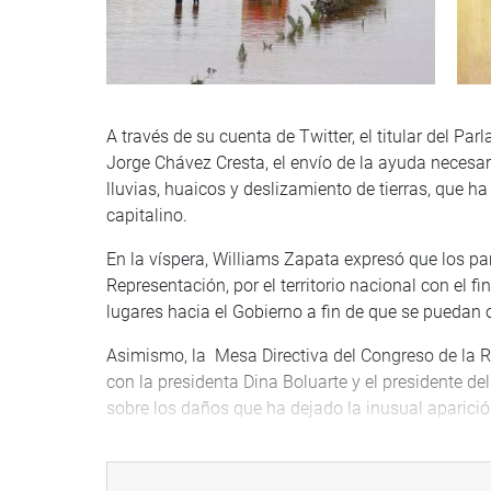
A través de su cuenta de Twitter, el titular del P
Jorge Chávez Cresta, el envío de la ayuda necesar
lluvias, huaicos y deslizamiento de tierras, que h
capitalino.
En la víspera, Williams Zapata expresó que los p
Representación, por el territorio nacional con el f
lugares hacia el Gobierno a fin de que se puedan 
Asimismo, la Mesa Directiva del Congreso de la R
con la presidenta Dina Boluarte y el presidente de
sobre los daños que ha dejado la inusual aparición 
Otro de los temas de la cita fue el anuncio del Eje
Nacional de Infraestructura que reemplazará a l