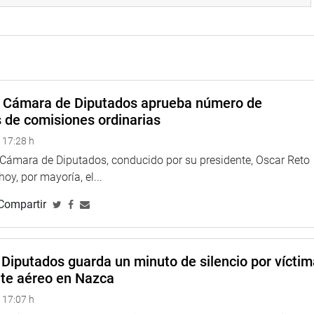
posición de Congreso de priorizar el debate del proyecto, una vez
a Cámara de Diputados aprueba número de
s de comisiones ordinarias
 17:28 h
a Cámara de Diputados, conducido por su presidente, Oscar Reto
 hoy, por mayoría, el...
Compartir
Diputados guarda un minuto de silencio por vícti
nte aéreo en Nazca
 17:07 h