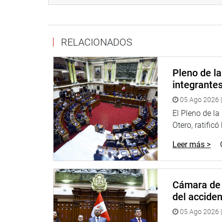
Ante ello, el titular del Legislativo expresó la dis
que sea presentado por el Ejecutivo.
RELACIONADOS
OFICINA DE COMUNICACIONES
Pleno de l
integrante
05 Ago 2026 |
El Pleno de l
Otero, ratificó
Leer más >
Cámara de 
del accide
05 Ago 2026 |