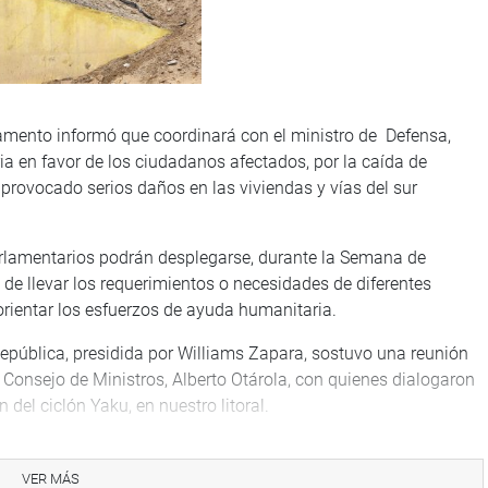
arlamento informó que coordinará con el ministro de Defensa,
ia en favor de los ciudadanos afectados, por la caída de
a provocado serios daños en las viviendas y vías del sur
arlamentarios podrán desplegarse, durante la Semana de
in de llevar los requerimientos o necesidades de diferentes
orientar los esfuerzos de ayuda humanitaria.
epública, presidida por Williams Zapara, sostuvo una reunión
l Consejo de Ministros, Alberto Otárola, con quienes dialogaron
del ciclón Yaku, en nuestro litoral.
cutivo de presentar un proyecto de ley para crear la Autoridad
a Autoridad de Reconstrucción con Cambios.
VER MÁS