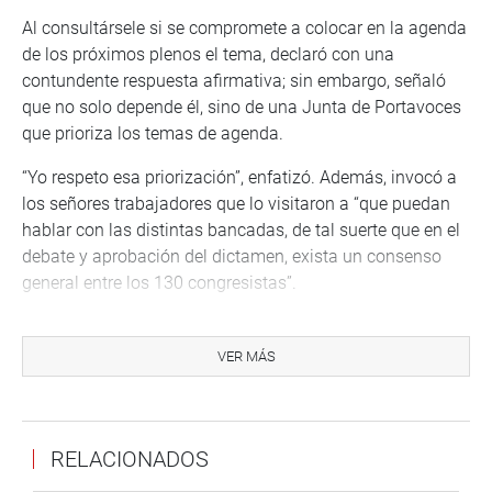
Al consultársele si se compromete a colocar en la agenda
de los próximos plenos el tema, declaró con una
contundente respuesta afirmativa; sin embargo, señaló
que no solo depende él, sino de una Junta de Portavoces
que prioriza los temas de agenda.
“Yo respeto esa priorización”, enfatizó. Además, invocó a
los señores trabajadores que lo visitaron a “que puedan
hablar con las distintas bancadas, de tal suerte que en el
debate y aprobación del dictamen, exista un consenso
general entre los 130 congresistas”.
Se estima que a nivel nacional existen más de 20 mil
trabajadores CAS. El delegado nacional, Yerson Coacalla
VER MÁS
Ramírez, declaró a la salida de la reunión sostenida con el
titular del Poder Legislativo que realizará un efecto
multiplicador del ofrecimiento recibido.
RELACIONADOS
#ConsensoPorElPerú