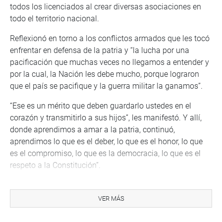
todos los licenciados al crear diversas asociaciones en
todo el territorio nacional.
Reflexionó en torno a los conflictos armados que les tocó
enfrentar en defensa de la patria y “la lucha por una
pacificación que muchas veces no llegamos a entender y
por la cual, la Nación les debe mucho, porque lograron
que el país se pacifique y la guerra militar la ganamos”.
“Ese es un mérito que deben guardarlo ustedes en el
corazón y transmitirlo a sus hijos”, les manifestó. Y allí,
donde aprendimos a amar a la patria, continuó,
aprendimos lo que es el deber, lo que es el honor, lo que
es el compromiso, lo que es la democracia, lo que es el
respeto a la Constitución”.
Hacia el final de su alocución afirmó que a los hombres y
a las mujeres, para tomar decisiones, les quedan dos
VER MÁS
cosas: sus principios y sus valores, y dentro de ello todo
lo que creemos, esas vienen a ser las armas de las