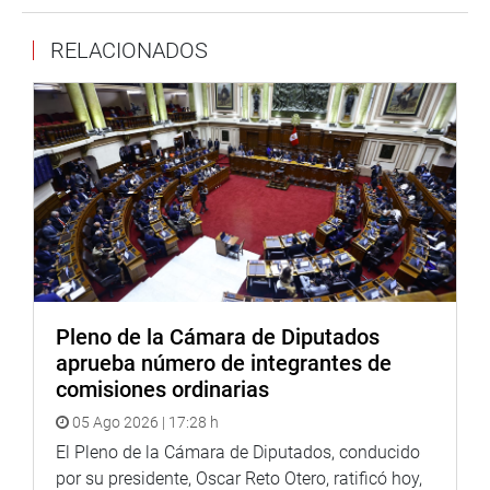
personas.
RELACIONADOS
Cada 26 de octubre desde hace cuatro años, y gracias a
la Ley 30826, se celebra el Día del Veterano de Guerra y de
la Pacificación Nacional con “la finalidad abstracta (de)
que su ejemplo de valía y patriotismo se proyecte a la
población en general, y a las futuras generaciones de
miembros de las Fuerzas Armadas y de la Policía
Nacional”.
En la ceremonia, los representantes de las asociaciones
de licenciados también ofrecieron un homenaje y un
presente al titular del Parlamento Nacional. Las palabras
Pleno de la Cámara de Diputados
de honor fueron pronunciadas por el presidente de la
aprueba número de integrantes de
Asociación de Licenciados de las fuerzas armadas a nivel
comisiones ordinarias
nacional, Martín Hidalgo Morgan.
05 Ago 2026 | 17:28 h
El presidente José Williams Zapata, estuvo acompañado
El Pleno de la Cámara de Diputados, conducido
por el oficial de enlace de la Gendarmería Nacional de la
por su presidente, Oscar Reto Otero, ratificó hoy,