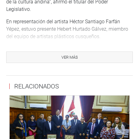
de la cultura andina”, afirmó el titular del Poder
Legislativo.
En representación del artista Héctor Santiago Farfán
Yépez, estuvo presente Hebert Hurtado Gálvez, miembro
del equipo de artistas plásticos cusqueños.
Carlos Apolinar Hurtado Gálvez es un artista plástico que
nació en el Cusco en 1957. Estudió en la Escuela Superior
VER MÁS
Autónoma de Bellas Artes del Cusco y en la Escuela
Nacional de Bellas Artes de Lima.
Héctor Santiago Farfán Yépez es un artista plástico
RELACIONADOS
cusqueño, nacido en Pomacanchi, autor de la donación
del monumento que representa al personaje histórico y
típico de este distrito denominado “Qanchi Machu”, de la
provincia de Acomayo.
OFICINA DE COMUNICACIONES E IMAGEN
INSTITUCIONAL