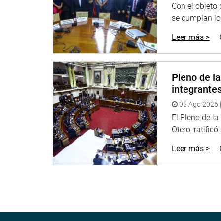
solidaridad. Nos produce una inmensa satisfacción
Con el objeto
se cumplan los
El tercer lugar fue para Nicolás Boza Núñez, de Lim
Leer más >
valor de la honestidad. El joven destacó que el con
importancia de los valores en la formación ciuda
De esta manera, el concurso “Valores que nos unen
Pleno de l
visibilizar el talento juvenil y reafirmar la expre
integrante
fortalecer la convivencia democrática, la particip
05 Ago 2026 |
OFICINA DE COMUNICACIONES E IMAGEN INSTI
El Pleno de l
Otero, ratificó
Leer más >