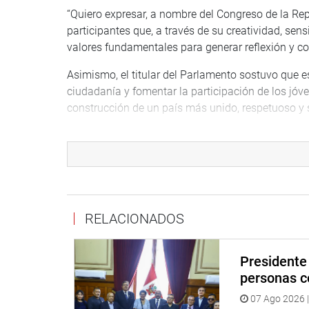
“Quiero expresar, a nombre del Congreso de la Rep
participantes que, a través de su creatividad, se
valores fundamentales para generar reflexión y co
Asimismo, el titular del Parlamento sostuvo que est
ciudadanía y fomentar la participación de los jóv
construcción de un país más unido, respetuoso y s
AGRADECIMIENTO
El primer lugar lo obtuvo Gianella Haylli Chipana C
el valor del respeto. La joven agradeció el recono
espacios que permitan a los jóvenes compartir me
RELACIONADOS
El segundo lugar correspondió al equipo integra
Delgado y Rafaella Muñoz Adanaque, de La Libertad
enfocado en la solidaridad.
Presidente 
personas c
Sara Zapata señaló que el trabajo en equipo les pe
07 Ago 2026 |
compañeras y yo trabajamos juntas para expresar