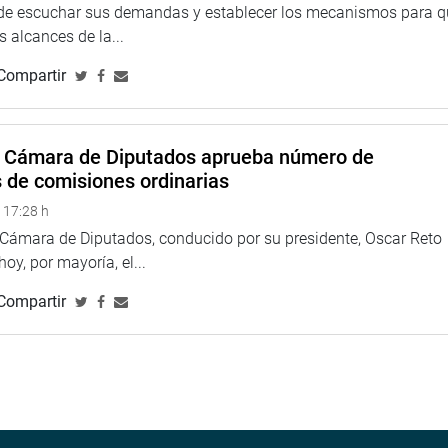
”, indicó.
 de escuchar sus demandas y establecer los mecanismos para 
 alcances de la...
a, quien participó con el video “Haz lo correcto”, basado en el
Compartir
curso incentivó la creatividad audiovisual y reforzó la
dana.
”, promovido por el Congreso de la República, permitió
a Cámara de Diputados aprueba número de
sión artística y audiovisual como una herramienta capaz de
s de comisiones ordinarias
ación ciudadana y la promoción de valores en el país.
 17:28 h
TUCIONAL
a Cámara de Diputados, conducido por su presidente, Oscar Reto
 hoy, por mayoría, el...
Compartir