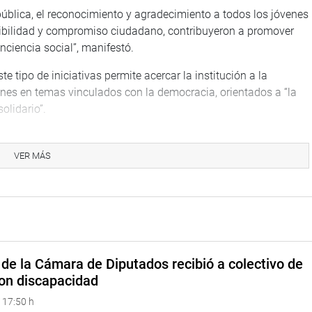
ública, el reconocimiento y agradecimiento a todos los jóvenes
nsibilidad y compromiso ciudadano, contribuyeron a promover
nciencia social”, manifestó.
e tipo de iniciativas permite acercar la institución a la
enes en temas vinculados con la democracia, orientados a “la
olidario”.
VER MÁS
hata, de Tacna, con el video “La falta de respeto”, inspirado en
cimiento del Congreso y destacó la importancia de abrir
nsajes positivos y de impacto social.
do por Sara Valentina Zapata Pupuche, Ximena Dalila Meléndez
, quienes presentaron el video “El peso de olvidar quién eres”,
de la Cámara de Diputados recibió a colectivo de
on discapacidad
rmitió transmitir un mensaje de reflexión social. “Mis
 17:50 h
 nuestras voces mediante un corto audiovisual sobre la