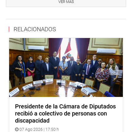
presidente encargado del Parlamento para escuchar las
VER MÁS
propuestas de las organizaciones vinculadas al deporte y
saludó su respaldo a la aprobación de una nueva
legislación que contribuya al desarrollo integral de los
RELACIONADOS
atletas.
“La finalidad de esta propuesta es brindar mejores
condiciones para los deportistas y contar con una base
legal más sólida que permita fortalecer el deporte
peruano”, manifestó.
OFICINA DE COMUNICACIONES E IMAGEN
INSTITUCIONAL
Presidente de la Cámara de Diputados
recibió a colectivo de personas con
discapacidad
07 Ago 2026 | 17:50 h