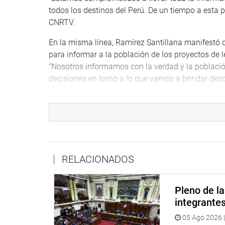
todos los destinos del Perú. De un tiempo a esta p
CNRTV.
En la misma línea, Ramírez Santillana manifestó 
para informar a la población de los proyectos de 
“Nosotros informamos con la verdad y la población
decisiones en torno a lo que vamos a brindar desd
Ramírez agregó que solicitó al titular del Congreso 
población, sobre todo, priorizando las de corto pl
Finalmente, Soto Reyes agradeció la visita de lo
trabajando por la descentralización y el desarrollo
RELACIONADOS
OFICINA DE COMUNICACIONES E IMAGEN INSTI
Pleno de l
integrante
05 Ago 2026 |