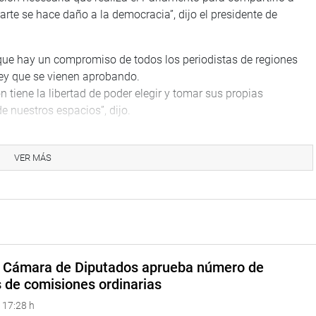
arte se hace daño a la democracia”, dijo el presidente de
que hay un compromiso de todos los periodistas de regiones
ley que se vienen aprobando.
 tiene la libertad de poder elegir y tomar sus propias
e nuestros espacios”, dijo.
que se prioricen iniciativas legislativas en favor de la
azo y para enfrentar los efectos del fenómeno El Niño global.
VER MÁS
s comunicadores a quienes reiteró su compromiso de seguirá
 de los pueblos del país.
TUCIONAL
a Cámara de Diputados aprueba número de
s de comisiones ordinarias
 17:28 h