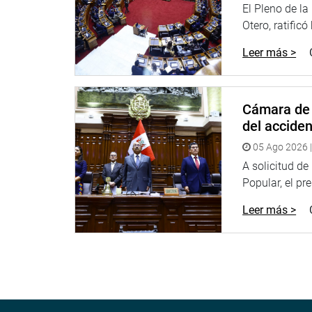
El Pleno de l
Otero, ratificó
Leer más >
Cámara de 
del accide
05 Ago 2026 |
A solicitud d
Popular, el pr
Leer más >