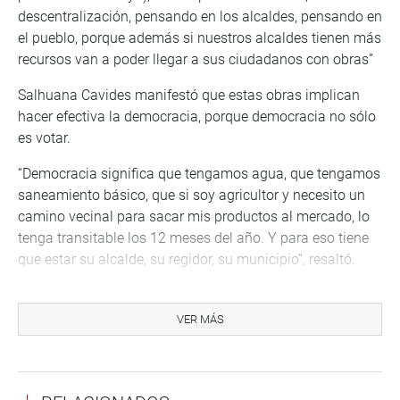
descentralización, pensando en los alcaldes, pensando en
el pueblo, porque además si nuestros alcaldes tienen más
recursos van a poder llegar a sus ciudadanos con obras”
Salhuana Cavides manifestó que estas obras implican
hacer efectiva la democracia, porque democracia no sólo
es votar.
“Democracia significa que tengamos agua, que tengamos
saneamiento básico, que si soy agricultor y necesito un
camino vecinal para sacar mis productos al mercado, lo
tenga transitable los 12 meses del año. Y para eso tiene
que estar su alcalde, su regidor, su municipio”, resaltó.
En otro momento, Salhuana Cavides destacó el trabajo
conjunto del Poder Ejecutivo con el Parlamento, “(que)
VER MÁS
ratifica nuestra vocación descentralista, democrática y de
que en este Congreso privilegiamos la política de
colaboración entre los poderes (del Estado), para sacar