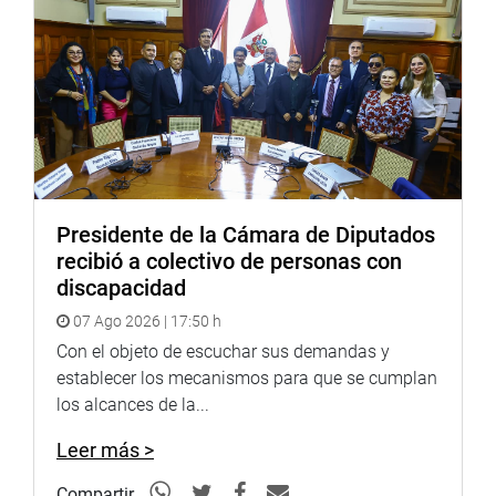
Pleno del Congreso, y reúne las iniciativas presentadas
por las parlamentarias Susel Paredes Piqué (CD-JP) y
Alex Paredes Gonzales (BMCN).
De esta manera, la autógrafa de ley será enviada al Poder
Ejecutivo para su eventual promulgación. Además, se
precisa que la Universidad Nacional de Arte Escénico
(UNAE) se financiará con el presupuesto asignado por el
Estado a la Escuela Nacional Superior de Arte Dramático
Presidente de la Cámara de Diputados
Guillermo Ugarte Chamorro.
recibió a colectivo de personas con
discapacidad
OFICINA DE COMUNICACIONES E IMAGEN
INSTITUCIONAL
07 Ago 2026 | 17:50 h
Con el objeto de escuchar sus demandas y
establecer los mecanismos para que se cumplan
los alcances de la...
Leer más >
Compartir