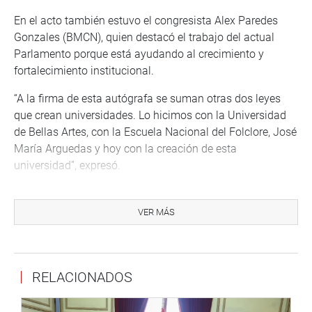
En el acto también estuvo el congresista Alex Paredes
Gonzales (BMCN), quien destacó el trabajo del actual
Parlamento porque está ayudando al crecimiento y
fortalecimiento institucional.
“A la firma de esta autógrafa se suman otras dos leyes
que crean universidades. Lo hicimos con la Universidad
de Bellas Artes, con la Escuela Nacional del Folclore, José
María Arguedas y hoy con la creación de esta
universidad”, expresó.
En tanto, Jazmín Loayza, directora general encargada de
la Universidad Nacional de Arte Escénico (UNAE),
VER MÁS
agradeció al Congreso por aprobar esa propuesta y la
calificó como un acto histórico, toda vez que beneficiará
a toda la sociedad y a aquellos estudiantes que deseen
RELACIONADOS
orientarse a las artes.
El dictamen fue aprobado el pasado 19 de octubre en el