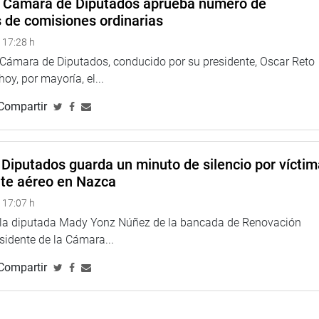
a Cámara de Diputados aprueba número de
s de comisiones ordinarias
é institución pública me está denunciando?», preguntó.
 17:28 h
e demostrará, con documentos en mano, que todo lo que se
a Cámara de Diputados, conducido por su presidente, Oscar Reto
 hoy, por mayoría, el...
investigación. No es justo que se me atribuya ese tipo de
Compartir
Diputados guarda un minuto de silencio por vícti
nte aéreo en Nazca
 17:07 h
e la diputada Mady Yonz Núñez de la bancada de Renovación
esidente de la Cámara...
Compartir