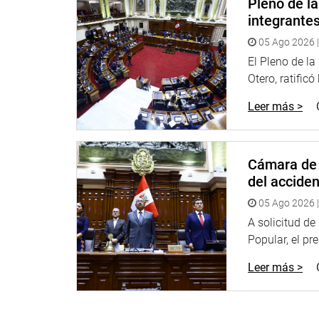
Pleno de l
integrante
“¿Cómo podría haber cometido esos delitos (…) Qu
05 Ago 2026 |
El titular del Congreso anunció que próximament
El Pleno de l
dice sobre él es una falacia.
Otero, ratificó
“Voy a demostrar al país que yo no tengo ninguna 
conductas”, puntualizó.
Leer más >
OFICINA DE COMUNICACIONES
Cámara de 
del accide
05 Ago 2026 |
A solicitud d
Popular, el pr
Leer más >