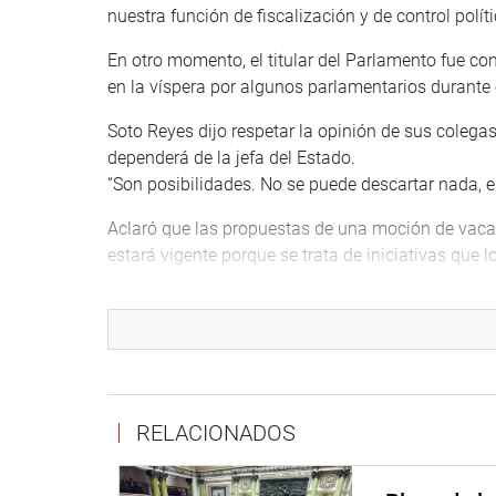
nuestra función de fiscalización y de control polít
En otro momento, el titular del Parlamento fue con
en la víspera por algunos parlamentarios durante 
Soto Reyes dijo respetar la opinión de sus colegas
dependerá de la jefa del Estado.
“Son posibilidades. No se puede descartar nada, el
Aclaró que las propuestas de una moción de vacan
estará vigente porque se trata de iniciativas que 
DESCARTÓ DENUNCIAS
El presidente del Congreso descartó que tenga de
los delitos de peculado o malversación de fondos
“Las medias verdades son peor que una mentira. N
RELACIONADOS
por el Cusco y con la más alta votación (…) Tampo
Recordó que él ha denunciado varios casos de cor