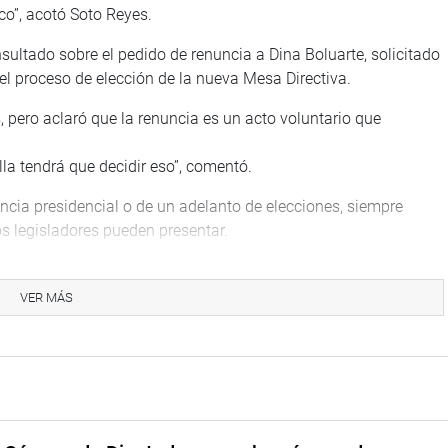
ico”, acotó Soto Reyes.
sultado sobre el pedido de renuncia a Dina Boluarte, solicitado
el proceso de elección de la nueva Mesa Directiva.
, pero aclaró que la renuncia es un acto voluntario que
la tendrá que decidir eso”, comentó.
cia presidencial o de un adelanto de elecciones, siempre
los legisladores pueden presentar.
VER MÁS
nuncias en la Fiscalía de la Nación y menos que haya cometido
, como se viene información en algunos medios.
o tengo una denuncia, de lo contrario no hubiese sido elegido
co tengo carpetas fiscales abiertas”, aclaró.
rupción y que nunca ha sido funcionario público.