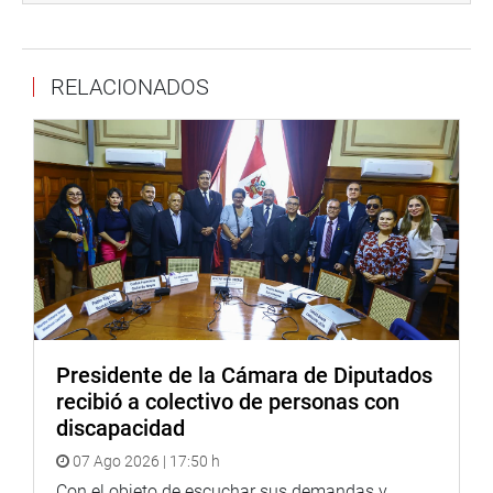
por ser de justicia. Manifestó que la norma beneficia, en
esta etapa, a 3792 trabajadores, y que muchos de ellos
no cumplen con los requisitos que se requiere.
RELACIONADOS
“A un año de esta ley son más de 11 mil trabajadores de
seguridad social que siguen despedidos. El Poder
Ejecutivo y EsSalud se burlan de la ley”, puntualizó.
También asistieron el congresista Américo Gonza Castillo
(PL), el decano del Colegio de Enfermeros y el decano del
Colegio Químico Farmacéutico.
OFICINA DE COMUNICACIONES E IMAGEN
INSTITUCIONAL
Presidente de la Cámara de Diputados
recibió a colectivo de personas con
discapacidad
07 Ago 2026 | 17:50 h
Con el objeto de escuchar sus demandas y