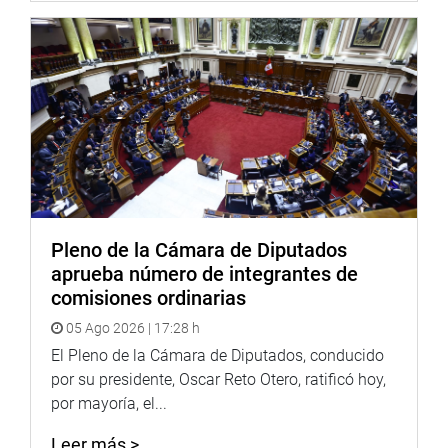
En ese sentido, el presidente del Congreso reiteró
su postura de que el gobierno pida la salida del
embajador venezolano en nuestro país, Diego Molero,
porque “representa a la dictadura de Maduro”.
“Es una decisión que corresponde al propio Poder
Ejecutivo. Me gustaría que su salida sea lo más pronto
posible”; comentó.
NUEVO PROCURADOR
Pleno de la Cámara de Diputados
El presidente del Congreso también fue consultado sobre
aprueba número de integrantes de
el reciente nombramiento del nuevo procurador ad hoc
comisiones ordinarias
del caso Odebrecht, Jorge Ramírez Ramírez. Dijo esperar
05 Ago 2026 | 17:28 h
que este funcionario tenga la autonomía suficiente para
El Pleno de la Cámara de Diputados, conducido
poder continuar con las investigaciones.
por su presidente, Oscar Reto Otero, ratificó hoy,
Respecto a las informaciones que señalan un supuesto
por mayoría, el...
aporte de la empresa Odebrecht al partido Fuerza Popular,
Leer más >
Galarreta Velarde, como integrantes de esa bancada,