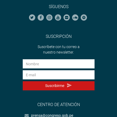
SÍGUENOS
Youtube:
http://www.youtube.com/congresoperu
<http://www.youtube.com/congresoperu>
Soundcloud:
https://soundcloud.com/radiocongreso
<https://soundcloud.com/radiocongreso>
SUSCRIPCIÓN
Suscríbete con tu correo a
nuestro newsletter.
Sistema de Archivo Fotográfico (SAF):
http://www4.congreso.gob.pe/fotografia.asp
Suscribirme
CENTRO DE ATENCIÓN
prensa@congreso.gob.pe