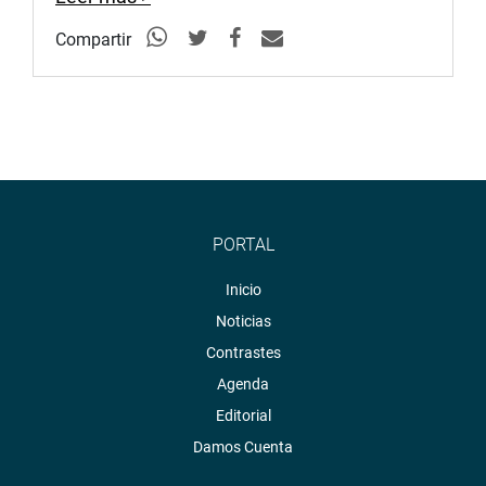
reiteró que “Keiko Fujimori ni Fuerza Popular nunca han
Compartir
recibido un sol de ninguna empresa brasilera y menos de
Odebrecht”.
Agregó que ya ha quedado claro que no hay ningún
documento al respecto que pudiera probar esas
acusaciones.
PORTAL
PRENSA-CONGRESO
Inicio
Puede encontrar más información en nuestra página web
Noticias
y redes sociales.
Contrastes
http://www.congreso.gob.pe/
Agenda
Facebook:
https://www.facebook.com/congresoperu
Editorial
Damos Cuenta
Twitter:
https://twitter.com/congresoperu
<https://twitter.com/congresoperu>