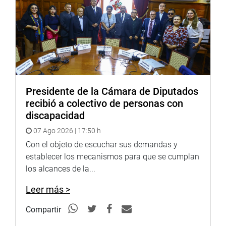
ha sido bien recibida, y escuchó ideas y sugerencias para
mejorar la gestión en el Parlamento.
VENEZUELA
En otro momento, el titular del Parlamento rechazó
cualquier imputación o calificativo lanzados contra el
Jefe del Estado, Pedro Pablo Kuczynski, en referencia a
Presidente de la Cámara de Diputados
las expresiones vertidas en la víspera por Nicolás
recibió a colectivo de personas con
Maduro.
discapacidad
“Cabe a cualquier demócrata de nuestro país
07 Ago 2026 | 17:50 h
defender a la figura de la Presidencia de la República de
Con el objeto de escuchar sus demandas y
nuestro país”, expresó.
establecer los mecanismos para que se cumplan
Galarreta Velarde destacó la próxima reunión en
los alcances de la...
Lima de Cancilleres de países latinoamericanos por la
Leer más >
crisis en Venezuela. Dijo que esa iniciativa convierte al
Perú en líder regional de rechazo a la “dictadura y golpe
Compartir
de Estado evidente” que se vive en el país llanero.